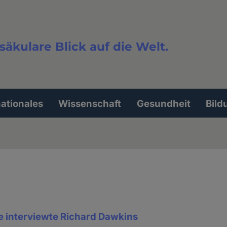
säkulare Blick auf die Welt.
extsuche
nationales
Wissenschaft
Gesundheit
Bild
interviewte Richard Dawkins