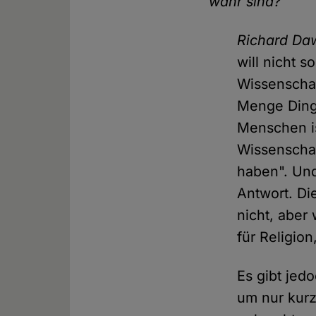
wahr sind?
Richard Da
will nicht 
Wissenschaft
Menge Dinge
Menschen is
Wissenschaf
haben". Und
Antwort. Di
nicht, aber
für Religion
Es gibt jed
um nur kurz