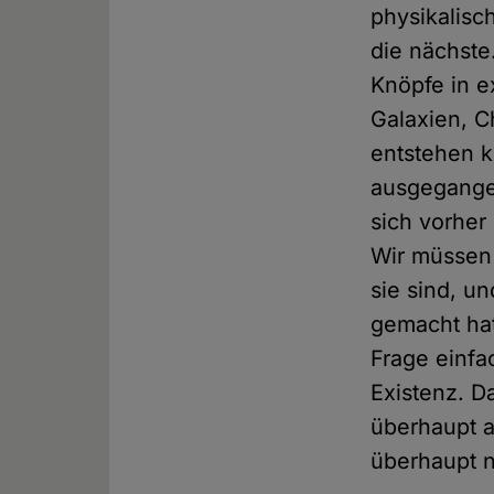
physikalisc
die nächste
Knöpfe in e
Galaxien, C
entstehen k
ausgegangen
sich vorher 
Wir müssen 
sie sind, u
gemacht hat
Frage einfa
Existenz. D
überhaupt a
überhaupt 