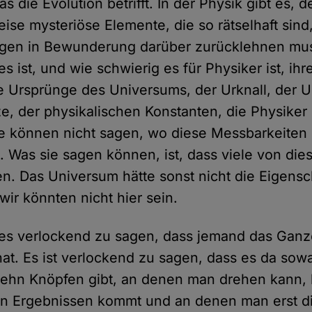
s die Evolution betrifft. In der Physik gibt es, d
ise mysteriöse Elemente, die so rätselhaft sin
agen in Bewunderung darüber zurücklehnen mus
es ist, und wie schwierig es für Physiker ist, ih
 Ursprünge des Universums, der Urknall, der U
e, der physikalischen Konstanten, die Physike
e können nicht sagen, wo diese Messbarkeiten
Was sie sagen können, ist, dass viele von die
n. Das Universum hätte sonst nicht die Eigensc
wir könnten nicht hier sein.
 es verlockend zu sagen, dass jemand das Gan
t hat. Es ist verlockend zu sagen, dass es da sow
zehn Knöpfen gibt, an denen man drehen kann, 
en Ergebnissen kommt und an denen man erst d