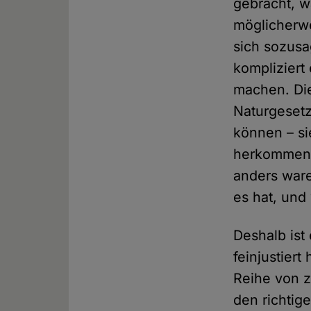
gebracht, wa
möglicherwe
sich sozus
kompliziert 
machen. Die
Naturgesetz
können – si
herkommen. 
anders ware
es hat, und 
Deshalb ist
feinjustier
Reihe von 
den richtig