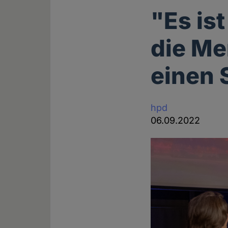
"Es is
die Me
einen 
hpd
06.09.2022