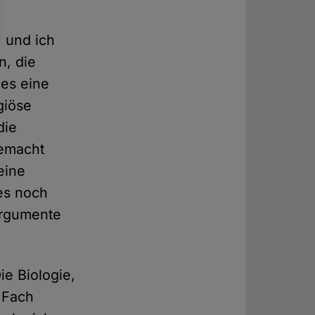
, und ich
n, die
 es eine
giöse
die
gemacht
eine
 es noch
 Argumente
ie Biologie,
 Fach