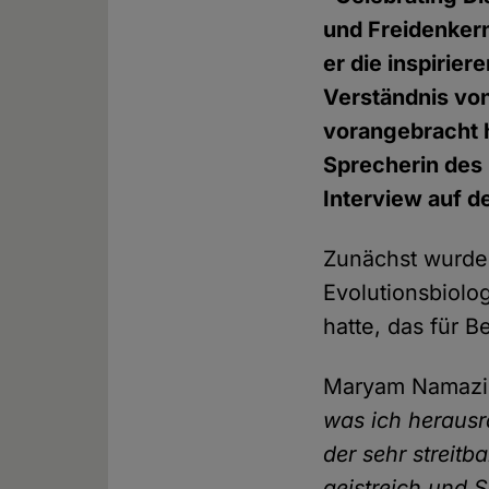
und Freidenkern
er die inspirier
Verständnis vo
vorangebracht 
Sprecherin des
Interview auf d
Zunächst wurde
Evolutionsbiolo
hatte, das für 
Maryam Namaz
was ich herausr
der sehr streitb
geistreich und S