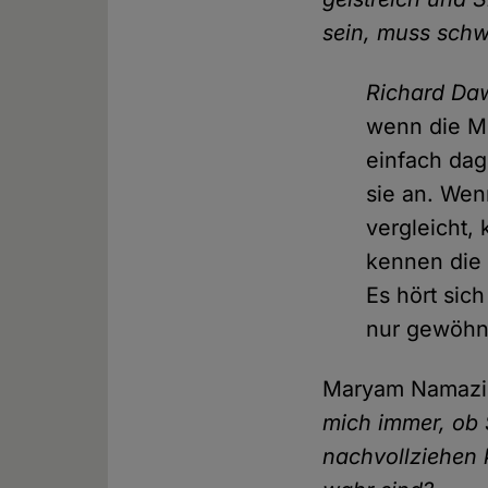
sein, muss schwi
Richard Da
wenn die Me
einfach dag
sie an. Wen
vergleicht,
kennen die L
Es hört sich
nur gewöhnl
Maryam Namaz
mich immer, ob 
nachvollziehen 