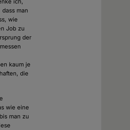
enke ich,
d, dass man
s, wie
ren Job zu
rsprung der
r messen
sen kaum je
haften, die
ze
as wie eine
bis man zu
iese