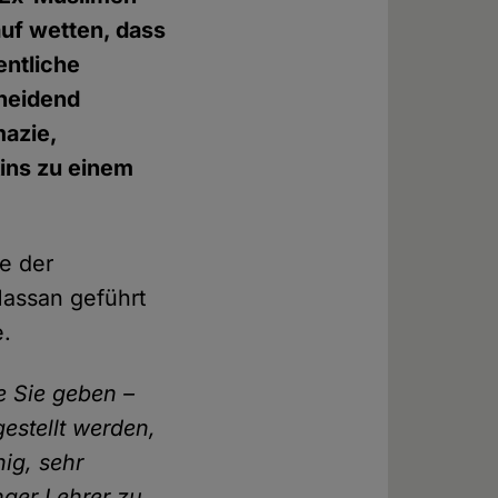
uf wetten, dass
entliche
cheidend
azie,
ins zu einem
ie der
Hassan geführt
e.
e Sie geben –
estellt werden,
hig, sehr
nger Lehrer zu