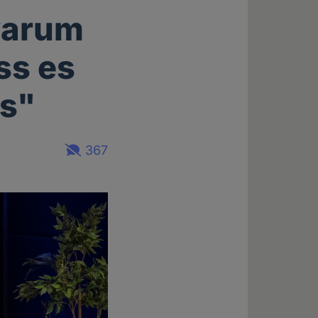
 warum
ss es
ss"
367