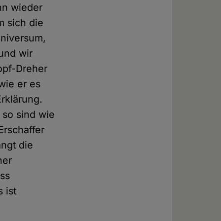
nn wieder
m sich die
Universum,
und wir
opf-Dreher
wie er es
Erklärung.
 so sind wie
Erschaffer
ngt die
ner
ass
 ist