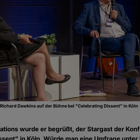
ichard Dawkins auf der Bühne bei "Celebrating Dissent" in Köln
ations wurde er begrüßt, der Stargast der Kon
issent" in Köln. Würde man eine Umfrage unte