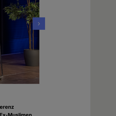
Nächstes
Maryam Namazie, Sprecherin des "Council 
Foto: © Chadi Wehbe
ferenz
r Ex-Muslimen