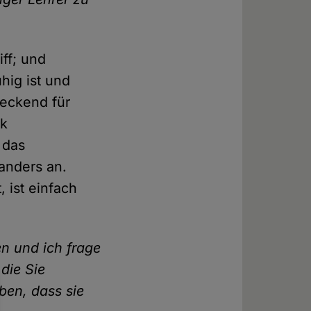
iff; und
hig ist und
reckend für
ik
 das
 anders an.
, ist einfach
en und ich frage
die Sie
ben, dass sie