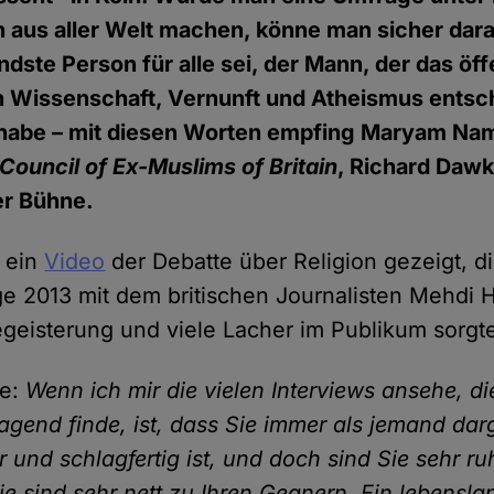
 aus aller Welt machen, könne man sicher dara
endste Person für alle sei, der Mann, der das öff
n Wissenschaft, Vernunft und Atheismus ents
habe – mit diesen Worten empfing Maryam Nam
Council of Ex-Muslims of Britain
, Richard Dawk
er Bühne.
 ein
Video
der Debatte über Religion gezeigt, d
ge 2013 mit dem britischen Journalisten Mehdi 
Begeisterung und viele Lacher im Publikum sorgt
ie:
Wenn ich mir die vielen Interviews ansehe, di
agend finde, ist, dass Sie immer als jemand darg
ar und schlagfertig ist, und doch sind Sie sehr ru
ie sind sehr nett zu Ihren Gegnern. Ein lebensla