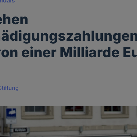
ndals
ehen
hädigungszahlungen
on einer Milliarde E
"
tiftung