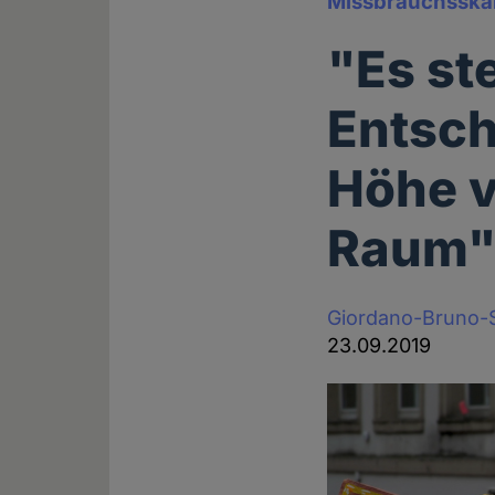
Missbrauchsska
"Es st
Entsc
Höhe v
Raum
Giordano-Bruno-S
23.09.2019