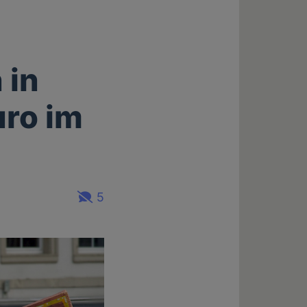
 in
uro im
5