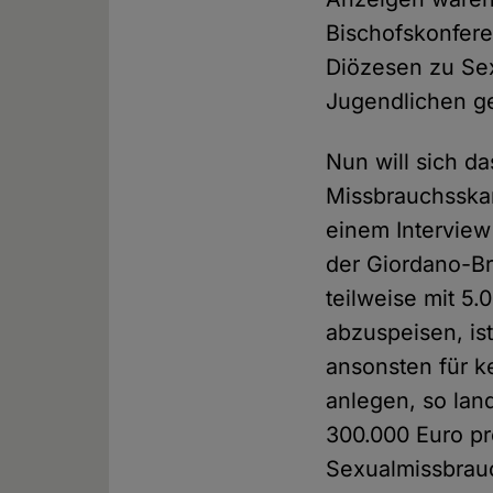
Bischofskonfere
Diözesen zu Sex
Jugendlichen 
Nun will sich da
Missbrauchsska
einem Intervie
der Giordano-Br
teilweise mit 5
abzuspeisen, is
ansonsten für k
anlegen, so lan
300.000 Euro pr
Sexualmissbrau