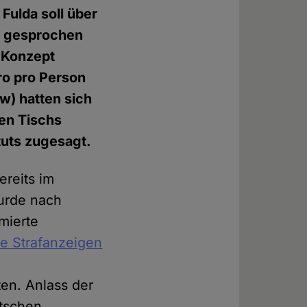
Fulda soll über
s gesprochen
n Konzept
ro pro Person
fw) hatten sich
en Tischs
tuts zugesagt.
ereits im
wurde nach
mierte
e Strafanzeigen
ten. Anlass der
utschen