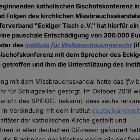
eginnenden katholischen Bischofskonferenz in 
nd Folgen des kirchlichen Missbrauchsskandal
erverband "Eckiger Tisch e.V." hat hierfür ei
 eine pauschale Entschädigung von 300.000 Eu
ieder des
Instituts für Weltanschauungsrecht
(i
 Bischofskonferenz mit dem Sprecher des Eckig
 getroffen und ihm die Unterstützung des Insti
g mit dem Missbrauchsskandal hatte das
ifw
b
r für Schlagzeilen gesorgt. Im Oktober 2018 
ericht des SPIEGEL bekannt, dass sechs renom
 in Verbindung mit dem Institut
deutschlandweit
ftäter der katholischen Kirche gestellt und
ahren in allen deutschen Diözesen gefordert hat
 die Ergebnisse der Missbrauchsstudie der De