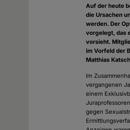
Auf der heute b
die Ursachen u
werden. Der Opf
vorgelegt, das
vorsieht. Mitgl
im Vorfeld der
Matthias Katsch
Im Zusammenhan
vergangenen Jah
einem Exklusivb
Juraprofessoren
gegen Sexualstra
Ermittlungsverf
Anzeigen waren