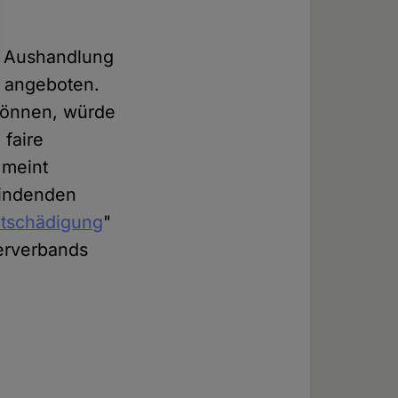
er Aushandlung
n angeboten.
 können, würde
faire
 meint
tfindenden
ntschädigung
"
ferverbands