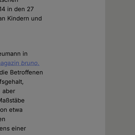
14 in den 27
 an Kindern und
Neumann in
magazin
bruno.
 die Betroffenen
fsgehalt,
, aber
 Maßstäbe
von etwa
en
ens einer