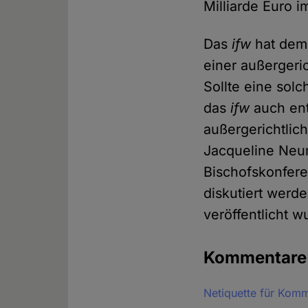
Milliarde Euro 
Das
ifw
hat dem 
einer außergeri
Sollte eine sol
das
ifw
auch ent
außergerichtlic
Jacqueline Neum
Bischofskonfere
diskutiert werd
veröffentlicht w
Kommentar
Netiquette für Kom