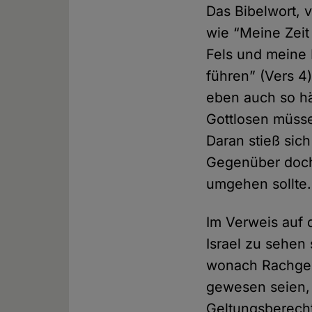
Das Bibelwort, 
wie “Meine Zeit
Fels und meine 
führen” (Vers 4
eben auch so häu
Gottlosen müsse
Daran stieß sic
Gegenüber doch 
umgehen sollte.
Im Verweis auf
Israel zu sehen 
wonach Rachgeda
gewesen seien, 
Geltungsberech