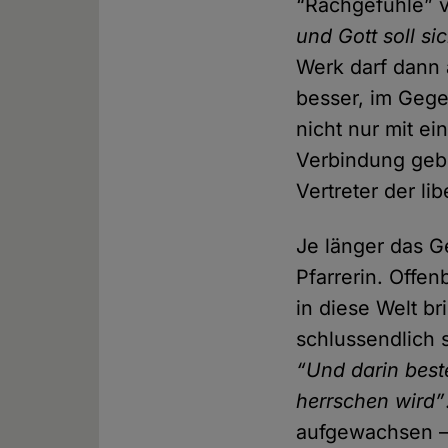
“Rachgefühle” v
und Gott soll si
Werk darf dann 
besser, im Gegen
nicht nur mit ei
Verbindung geb
Vertreter der l
Je länger das G
Pfarrerin. Offen
in diese Welt b
schlussendlich s
“Und darin best
herrschen wird”
aufgewachsen – 