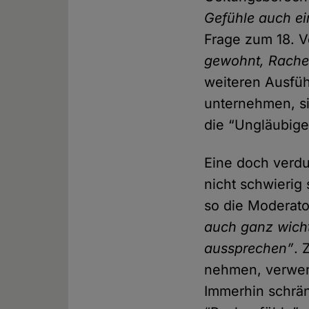
Gefühle auch e
Frage zum 18. V
gewohnt, Rache
weiteren Ausfü
unternehmen, si
die “Ungläubige
Eine doch verdut
nicht schwierig
so die Moderato
auch ganz wich
aussprechen”
. 
nehmen, verwerfl
Immerhin schrän