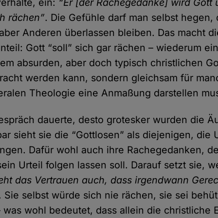
erhalte, ein:
“Er [der Rachegedanke] wird Gott 
ch rächen”
. Die Gefühle darf man selbst hegen,
aber Anderen überlassen bleiben. Das macht di
teil: Gott “soll” sich gar rächen – wiederum ein
nem absurden, aber doch typisch christlichen Got
racht werden kann, sondern gleichsam für man
iberalen Theologie eine Anmaßung darstellen mu
espräch dauerte, desto grotesker wurden die 
bar sieht sie die “Gottlosen” als diejenigen, die
ringen. Dafür wohl auch ihre Rachegedanken, d
ein Urteil folgen lassen soll. Darauf setzt sie, w
eht das Vertrauen auch, dass irgendwann Gerec
. Sie selbst würde sich nie rächen, sie sei behüt
was wohl bedeutet, dass allein die christliche