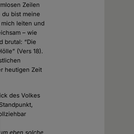
armlosen Zeilen
 du bist meine
 mich leiten und
leichsam – wie
 brutal: “Die
lle” (Vers 18).
stlichen
r heutigen Zeit
ick des Volkes
 Standpunkt,
llziehbar
e
 um eben solche