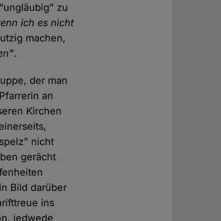
 “ungläubig” zu
enn ich es nicht
mutzig machen,
sen”
.
gruppe, der man
Pfarrerin an
nseren Kirchen
inerseits,
spelz” nicht
uben gerächt
fenheiten
n Bild darüber
ifttreue ins
en, jedwede