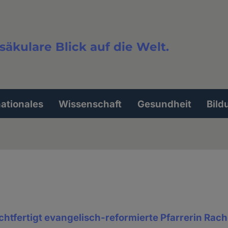
säkulare Blick auf die Welt.
extsuche
nationales
Wissenschaft
Gesundheit
Bild
htfertigt evangelisch-reformierte Pfarrerin Rac