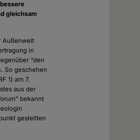
 bessere
nd gleichsam
er Außenwelt
ertragung in
”gegenüber “den
n. So geschehen
F 1) am 7.
stes aus der
sforum” bekannt
heologin
punkt gestellten