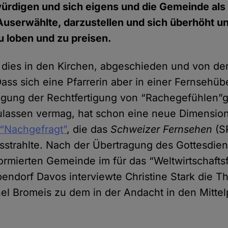
ürdigen und sich eigens und die Gemeinde als
Auserwählte, darzustellen und sich überhöht u
zu loben und zu preisen.
t dies in den Kirchen, abgeschieden und von d
ass sich eine Pfarrerin aber in einer Fernsehüb
legung der Rechtfertigung von “Rachegefühlen
zulassen vermag, hat schon eine neue Dimensio
 “Nachgefragt”
, die das
Schweizer Fernsehen
(SR
sstrahlte. Nach der Übertragung des Gottesdien
ormierten Gemeinde im für das “Weltwirtschaft
ndorf Davos interviewte Christine Stark die T
el Bromeis zu dem in der Andacht in den Mittel