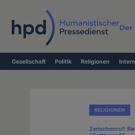
Direkt
zum
Inhalt
Der 
Vollt
Gesellschaft
Politik
Religionen
Inter
Hauptnavigation
RELIGIONEN
Zwischenruf: Rec