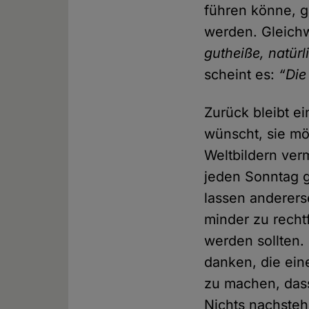
führen könne, ga
werden. Gleich
gutheiße, natürl
scheint es:
“Die
Zurück bleibt ei
wünscht, sie mö
Weltbildern verm
jeden Sonntag g
lassen andererse
minder zu recht
werden sollten.
danken, die ein
zu machen, dass 
Nichts nachste