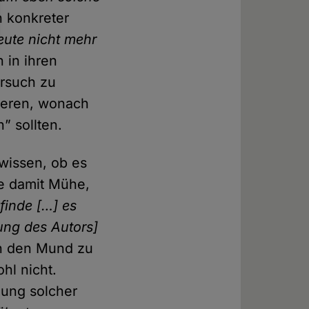
in konkreter
eute nicht mehr
n in ihren
ersuch zu
ieren, wonach
” sollten.
 wissen, ob es
be damit Mühe,
 finde […] es
ung des Autors]
in den Mund zu
hl nicht.
zung solcher