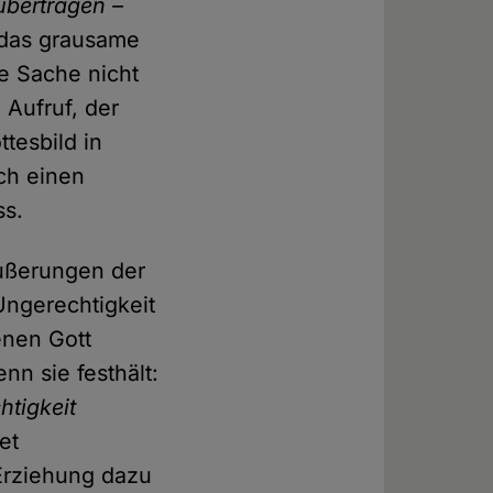
übertragen –
 das grausame
e Sache nicht
 Aufruf, der
tesbild in
ch einen
ss.
Äußerungen der
 Ungerechtigkeit
enen Gott
enn sie festhält:
htigkeit
et
 Erziehung dazu