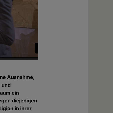
 eine Ausnahme,
n und
kaum ein
egen diejenigen
igion in ihrer