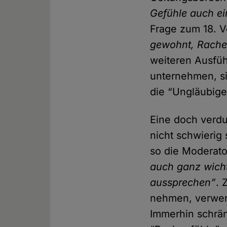
Gefühle auch e
Frage zum 18. V
gewohnt, Rache
weiteren Ausfü
unternehmen, si
die “Ungläubige
Eine doch verdut
nicht schwierig
so die Moderato
auch ganz wich
aussprechen”
. 
nehmen, verwerfl
Immerhin schrän