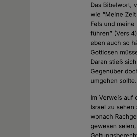
Das Bibelwort, 
wie “Meine Zeit
Fels und meine 
führen” (Vers 4
eben auch so häu
Gottlosen müsse
Daran stieß sic
Gegenüber doch 
umgehen sollte.
Im Verweis auf
Israel zu sehen 
wonach Rachgeda
gewesen seien, 
Geltungsberech