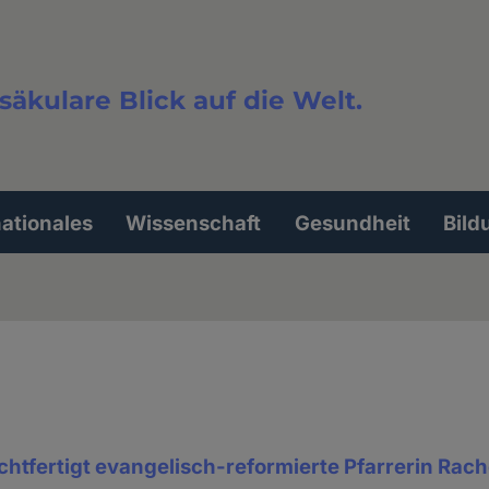
säkulare Blick auf die Welt.
extsuche
nationales
Wissenschaft
Gesundheit
Bild
htfertigt evangelisch-reformierte Pfarrerin Rac