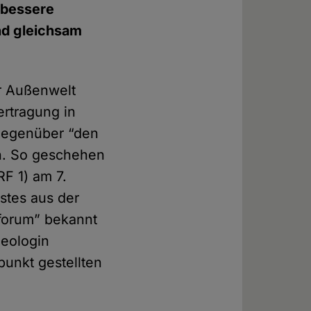
 bessere
nd gleichsam
er Außenwelt
ertragung in
”gegenüber “den
n. So geschehen
F 1) am 7.
stes aus der
sforum” bekannt
heologin
punkt gestellten