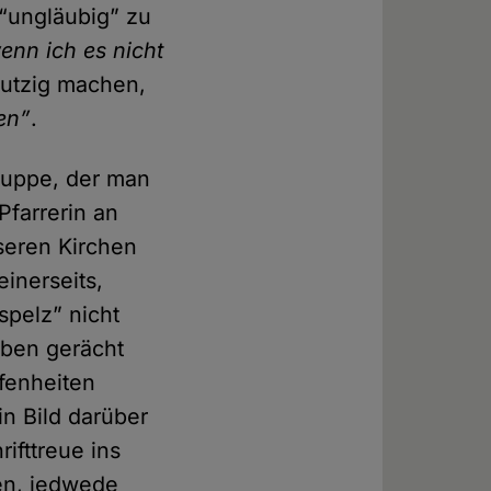
 “ungläubig” zu
enn ich es nicht
mutzig machen,
sen”
.
gruppe, der man
Pfarrerin an
nseren Kirchen
inerseits,
spelz” nicht
uben gerächt
fenheiten
n Bild darüber
ifttreue ins
en, jedwede