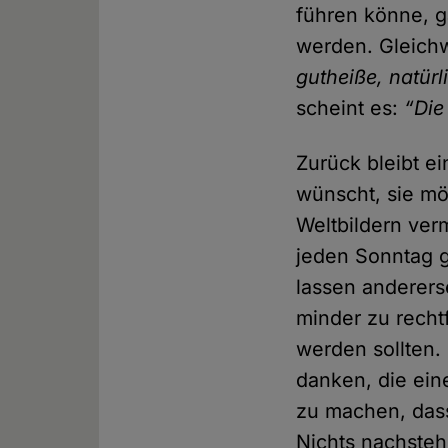
führen könne, ga
werden. Gleich
gutheiße, natürl
scheint es:
“Die
Zurück bleibt ei
wünscht, sie mö
Weltbildern verm
jeden Sonntag g
lassen andererse
minder zu recht
werden sollten.
danken, die ein
zu machen, dass 
Nichts nachste