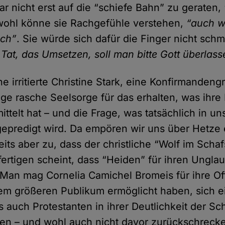
r nicht erst auf die “schiefe Bahn” zu geraten,
wohl könne sie Rachgefühle verstehen,
“auch w
ich”
. Sie würde sich dafür die Finger nicht sch
 Tat, das Umsetzen, soll man bitte Gott überlas
ne irritierte Christine Stark, eine Konfirmanden
ge rasche Seelsorge für das erhalten, was ihre 
ittelt hat – und die Frage, was tatsächlich in u
epredigt wird. Da empören wir uns über Hetze e
its aber zu, dass der christliche “Wolf im Schaf
fertigen scheint, dass “Heiden” für ihren Ungla
 Man mag Cornelia Camichel Bromeis für ihre Of
em größeren Publikum ermöglicht haben, sich ei
auch Protestanten in ihrer Deutlichkeit der Schr
hen – und wohl auch nicht davor zurückschreck