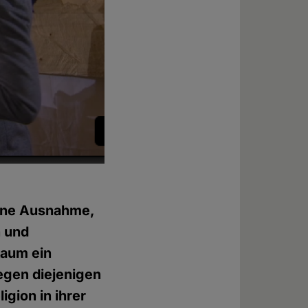
 eine Ausnahme,
n und
kaum ein
egen diejenigen
igion in ihrer