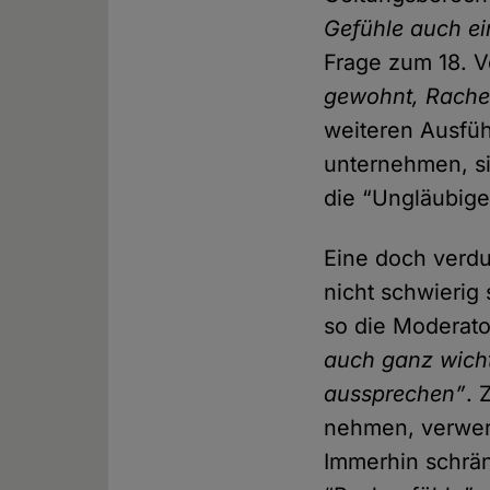
Gefühle auch e
Frage zum 18. V
gewohnt, Rache
weiteren Ausfü
unternehmen, si
die “Ungläubige
Eine doch verdut
nicht schwierig
so die Moderato
auch ganz wich
aussprechen”
. 
nehmen, verwerfl
Immerhin schrän