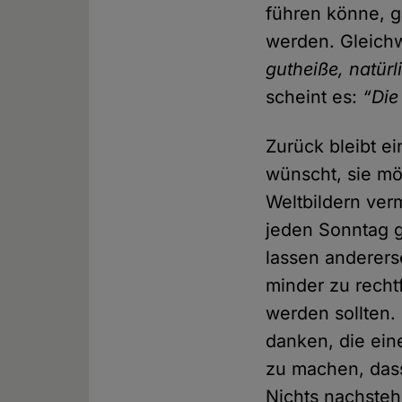
führen könne, ga
werden. Gleich
gutheiße, natürl
scheint es:
“Die
Zurück bleibt ei
wünscht, sie mö
Weltbildern verm
jeden Sonntag g
lassen andererse
minder zu recht
werden sollten.
danken, die ein
zu machen, dass 
Nichts nachste