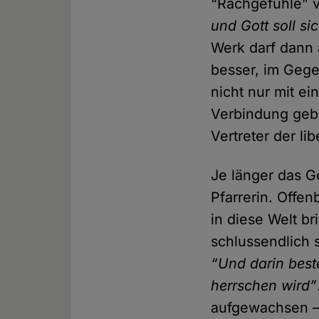
“Rachgefühle” v
und Gott soll si
Werk darf dann 
besser, im Gegen
nicht nur mit ei
Verbindung geb
Vertreter der l
Je länger das G
Pfarrerin. Offen
in diese Welt b
schlussendlich s
“Und darin best
herrschen wird”
aufgewachsen – 