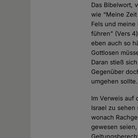
Das Bibelwort, 
wie “Meine Zeit
Fels und meine 
führen” (Vers 4
eben auch so häu
Gottlosen müsse
Daran stieß sic
Gegenüber doch 
umgehen sollte.
Im Verweis auf
Israel zu sehen 
wonach Rachgeda
gewesen seien, 
Geltungsberech