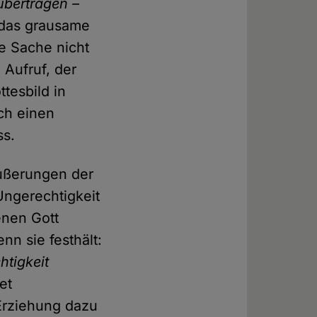
übertragen –
 das grausame
e Sache nicht
 Aufruf, der
tesbild in
ch einen
ss.
Äußerungen der
 Ungerechtigkeit
enen Gott
enn sie festhält:
htigkeit
et
 Erziehung dazu