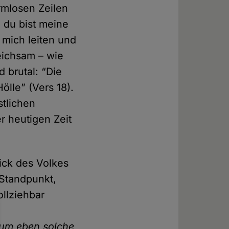
armlosen Zeilen
 du bist meine
 mich leiten und
leichsam – wie
 brutal: “Die
lle” (Vers 18).
stlichen
r heutigen Zeit
ick des Volkes
 Standpunkt,
llziehbar
e
 um eben solche