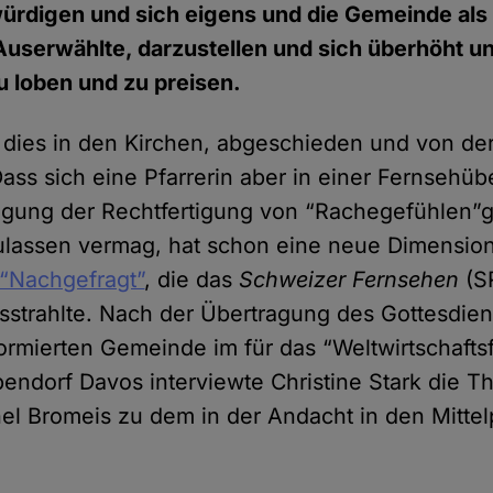
ürdigen und sich eigens und die Gemeinde als
Auserwählte, darzustellen und sich überhöht u
zu loben und zu preisen.
t dies in den Kirchen, abgeschieden und von d
ass sich eine Pfarrerin aber in einer Fernsehüb
legung der Rechtfertigung von “Rachegefühlen
zulassen vermag, hat schon eine neue Dimensio
 “Nachgefragt”
, die das
Schweizer Fernsehen
(SR
sstrahlte. Nach der Übertragung des Gottesdien
ormierten Gemeinde im für das “Weltwirtschaft
ndorf Davos interviewte Christine Stark die T
el Bromeis zu dem in der Andacht in den Mittel