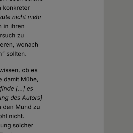
in konkreter
eute nicht mehr
n in ihren
ersuch zu
ieren, wonach
” sollten.
 wissen, ob es
be damit Mühe,
 finde […] es
ung des Autors]
in den Mund zu
hl nicht.
zung solcher