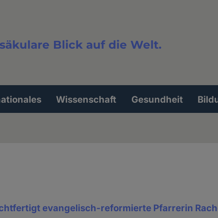
säkulare Blick auf die Welt.
extsuche
nationales
Wissenschaft
Gesundheit
Bild
htfertigt evangelisch-reformierte Pfarrerin Rac