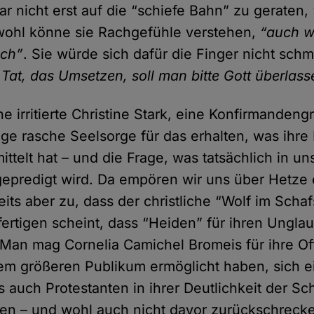
r nicht erst auf die “schiefe Bahn” zu geraten,
wohl könne sie Rachgefühle verstehen,
“auch w
ich”
. Sie würde sich dafür die Finger nicht sch
 Tat, das Umsetzen, soll man bitte Gott überlas
ne irritierte Christine Stark, eine Konfirmanden
ge rasche Seelsorge für das erhalten, was ihre 
ittelt hat – und die Frage, was tatsächlich in u
epredigt wird. Da empören wir uns über Hetze e
its aber zu, dass der christliche “Wolf im Schaf
fertigen scheint, dass “Heiden” für ihren Ungla
 Man mag Cornelia Camichel Bromeis für ihre Of
em größeren Publikum ermöglicht haben, sich ei
auch Protestanten in ihrer Deutlichkeit der Schr
hen – und wohl auch nicht davor zurückschreck