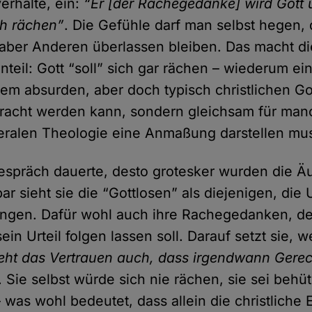
erhalte, ein:
“Er [der Rachegedanke] wird Gott 
ch rächen”
. Die Gefühle darf man selbst hegen,
aber Anderen überlassen bleiben. Das macht di
teil: Gott “soll” sich gar rächen – wiederum ein
nem absurden, aber doch typisch christlichen Got
racht werden kann, sondern gleichsam für man
iberalen Theologie eine Anmaßung darstellen mu
espräch dauerte, desto grotesker wurden die 
bar sieht sie die “Gottlosen” als diejenigen, die
ringen. Dafür wohl auch ihre Rachegedanken, d
ein Urteil folgen lassen soll. Darauf setzt sie, w
eht das Vertrauen auch, dass irgendwann Gerec
. Sie selbst würde sich nie rächen, sie sei behüt
was wohl bedeutet, dass allein die christliche