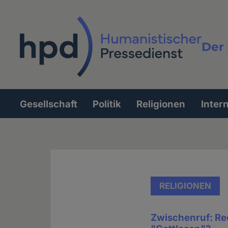
Direkt
zum
Inhalt
Der 
Vollt
Gesellschaft
Politik
Religionen
Inter
Hauptnavigation
RELIGIONEN
Zwischenruf: Rec