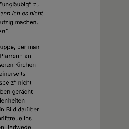
 “ungläubig” zu
enn ich es nicht
mutzig machen,
sen”
.
gruppe, der man
Pfarrerin an
nseren Kirchen
inerseits,
spelz” nicht
uben gerächt
fenheiten
n Bild darüber
ifttreue ins
en, jedwede