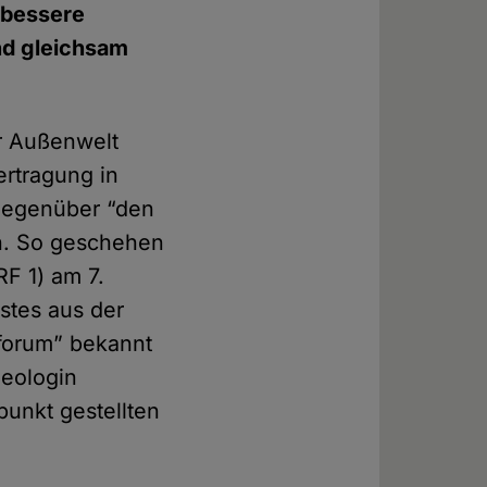
 bessere
nd gleichsam
er Außenwelt
ertragung in
”gegenüber “den
n. So geschehen
F 1) am 7.
stes aus der
sforum” bekannt
heologin
punkt gestellten