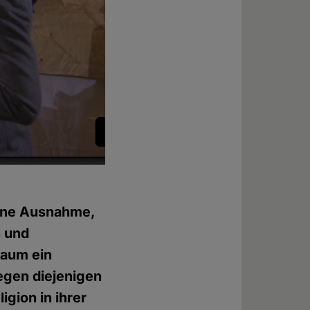
 eine Ausnahme,
n und
kaum ein
egen diejenigen
igion in ihrer