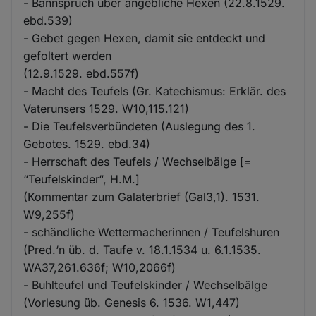
- Bannspruch über angebliche Hexen (22.8.1529.
ebd.539)
- Gebet gegen Hexen, damit sie entdeckt und
gefoltert werden
(12.9.1529. ebd.557f)
- Macht des Teufels (Gr. Katechismus: Erklär. des
Vaterunsers 1529. W10,115.121)
- Die Teufelsverbündeten (Auslegung des 1.
Gebotes. 1529. ebd.34)
- Herrschaft des Teufels / Wechselbälge [=
“Teufelskinder“, H.M.]
(Kommentar zum Galaterbrief (Gal3,1). 1531.
W9,255f)
- schändliche Wettermacherinnen / Teufelshuren
(Pred.‘n üb. d. Taufe v. 18.1.1534 u. 6.1.1535.
WA37,261.636f; W10,2066f)
- Buhlteufel und Teufelskinder / Wechselbälge
(Vorlesung üb. Genesis 6. 1536. W1,447)