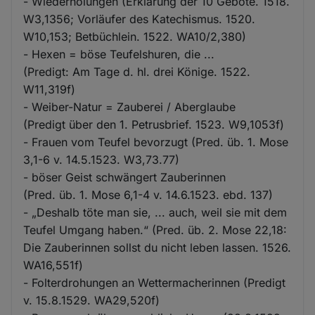
- Wiederholungen (Erklärung der 10 Gebote. 1518.
W3,1356; Vorläufer des Katechismus. 1520.
W10,153; Betbüchlein. 1522. WA10/2,380)
- Hexen = böse Teufelshuren, die ...
(Predigt: Am Tage d. hl. drei Könige. 1522.
W11,319f)
- Weiber-Natur = Zauberei / Aberglaube
(Predigt über den 1. Petrusbrief. 1523. W9,1053f)
- Frauen vom Teufel bevorzugt (Pred. üb. 1. Mose
3,1-6 v. 14.5.1523. W3,73.77)
- böser Geist schwängert Zauberinnen
(Pred. üb. 1. Mose 6,1-4 v. 14.6.1523. ebd. 137)
- „Deshalb töte man sie, ... auch, weil sie mit dem
Teufel Umgang haben.“ (Pred. üb. 2. Mose 22,18:
Die Zauberinnen sollst du nicht leben lassen. 1526.
WA16,551f)
- Folterdrohungen an Wettermacherinnen (Predigt
v. 15.8.1529. WA29,520f)