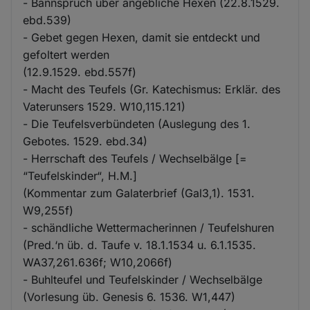
- Bannspruch über angebliche Hexen (22.8.1529.
ebd.539)
- Gebet gegen Hexen, damit sie entdeckt und
gefoltert werden
(12.9.1529. ebd.557f)
- Macht des Teufels (Gr. Katechismus: Erklär. des
Vaterunsers 1529. W10,115.121)
- Die Teufelsverbündeten (Auslegung des 1.
Gebotes. 1529. ebd.34)
- Herrschaft des Teufels / Wechselbälge [=
“Teufelskinder“, H.M.]
(Kommentar zum Galaterbrief (Gal3,1). 1531.
W9,255f)
- schändliche Wettermacherinnen / Teufelshuren
(Pred.‘n üb. d. Taufe v. 18.1.1534 u. 6.1.1535.
WA37,261.636f; W10,2066f)
- Buhlteufel und Teufelskinder / Wechselbälge
(Vorlesung üb. Genesis 6. 1536. W1,447)