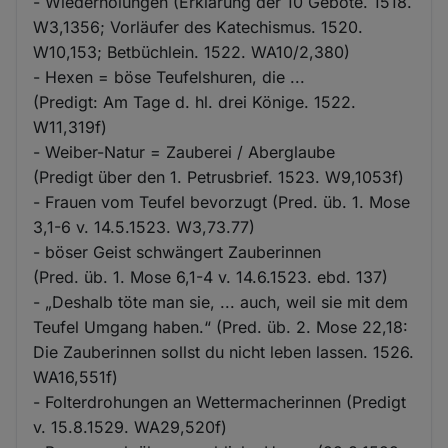
- Wiederholungen (Erklärung der 10 Gebote. 1518.
W3,1356; Vorläufer des Katechismus. 1520.
W10,153; Betbüchlein. 1522. WA10/2,380)
- Hexen = böse Teufelshuren, die ...
(Predigt: Am Tage d. hl. drei Könige. 1522.
W11,319f)
- Weiber-Natur = Zauberei / Aberglaube
(Predigt über den 1. Petrusbrief. 1523. W9,1053f)
- Frauen vom Teufel bevorzugt (Pred. üb. 1. Mose
3,1-6 v. 14.5.1523. W3,73.77)
- böser Geist schwängert Zauberinnen
(Pred. üb. 1. Mose 6,1-4 v. 14.6.1523. ebd. 137)
- „Deshalb töte man sie, ... auch, weil sie mit dem
Teufel Umgang haben.“ (Pred. üb. 2. Mose 22,18:
Die Zauberinnen sollst du nicht leben lassen. 1526.
WA16,551f)
- Folterdrohungen an Wettermacherinnen (Predigt
v. 15.8.1529. WA29,520f)