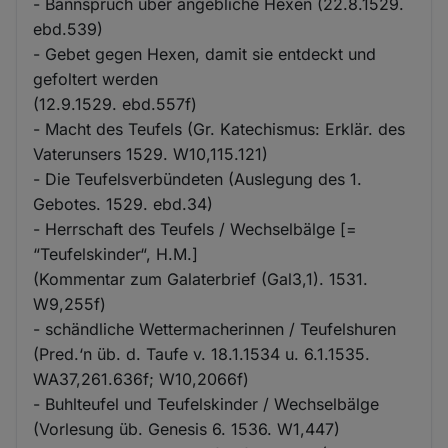
- Bannspruch über angebliche Hexen (22.8.1529.
ebd.539)
- Gebet gegen Hexen, damit sie entdeckt und
gefoltert werden
(12.9.1529. ebd.557f)
- Macht des Teufels (Gr. Katechismus: Erklär. des
Vaterunsers 1529. W10,115.121)
- Die Teufelsverbündeten (Auslegung des 1.
Gebotes. 1529. ebd.34)
- Herrschaft des Teufels / Wechselbälge [=
“Teufelskinder“, H.M.]
(Kommentar zum Galaterbrief (Gal3,1). 1531.
W9,255f)
- schändliche Wettermacherinnen / Teufelshuren
(Pred.‘n üb. d. Taufe v. 18.1.1534 u. 6.1.1535.
WA37,261.636f; W10,2066f)
- Buhlteufel und Teufelskinder / Wechselbälge
(Vorlesung üb. Genesis 6. 1536. W1,447)