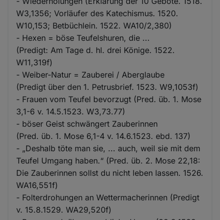
- Wiederholungen (Erklärung der 10 Gebote. 1518.
W3,1356; Vorläufer des Katechismus. 1520.
W10,153; Betbüchlein. 1522. WA10/2,380)
- Hexen = böse Teufelshuren, die ...
(Predigt: Am Tage d. hl. drei Könige. 1522.
W11,319f)
- Weiber-Natur = Zauberei / Aberglaube
(Predigt über den 1. Petrusbrief. 1523. W9,1053f)
- Frauen vom Teufel bevorzugt (Pred. üb. 1. Mose
3,1-6 v. 14.5.1523. W3,73.77)
- böser Geist schwängert Zauberinnen
(Pred. üb. 1. Mose 6,1-4 v. 14.6.1523. ebd. 137)
- „Deshalb töte man sie, ... auch, weil sie mit dem
Teufel Umgang haben.“ (Pred. üb. 2. Mose 22,18:
Die Zauberinnen sollst du nicht leben lassen. 1526.
WA16,551f)
- Folterdrohungen an Wettermacherinnen (Predigt
v. 15.8.1529. WA29,520f)