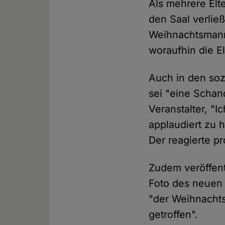
Als mehrere Elt
den Saal verließ
Weihnachtsmann 
woraufhin die E
Auch in den soz
sei "eine Schan
Veranstalter, "I
applaudiert zu 
Der reagierte p
Zudem veröffent
Foto des neuen
"der Weihnachts
getroffen".