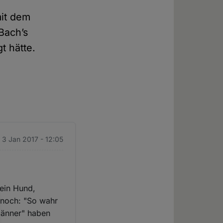
mit dem
Bach’s
t hätte.
. 3 Jan 2017 - 12:05
ein Hund,
r noch: "So wahr
smänner" haben