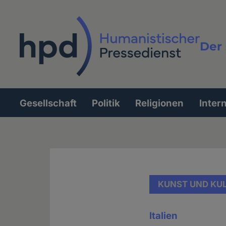
Direkt
zum
Inhalt
Der 
Vollt
Gesellschaft
Politik
Religionen
Inter
Hauptnavigation
KUNST UND KU
Italien