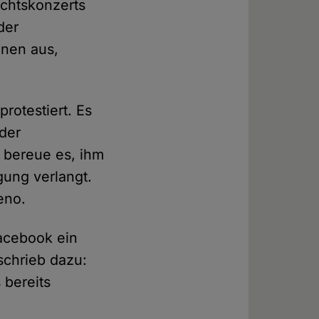
achtskonzerts
der
änen aus,
rotestiert. Es
 der
h bereue es, ihm
gung verlangt.
eno.
acebook ein
chrieb dazu:
 bereits