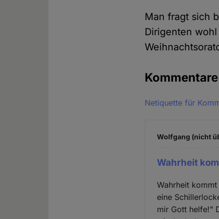
Man fragt sich 
Dirigenten wohl
Weihnachtsorato
Kommentar
Netiquette für Kom
Wolfgang (nicht ü
Wahrheit ko
Wahrheit kommt 
eine Schillerloc
mir Gott helfe!"