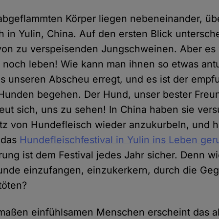
 abgeflammten Körper liegen nebeneinander, üb
 in Yulin, China. Auf den ersten Blick untersch
von zu verspeisenden Jungschweinen. Aber es
 noch leben! Wie kann man ihnen so etwas antu
 unseren Abscheu erregt, und es ist der empf
Hunden begehen. Der Hund, unser bester Freun
reut sich, uns zu sehen! In China haben sie ver
tz von Hundefleisch wieder anzukurbeln, und 
n das
Hundefleischfestival in Yulin ins Leben ger
ung ist dem Festival jedes Jahr sicher. Denn w
unde einzufangen, einzukerkern, durch die Ge
töten?
rmaßen einfühlsamen Menschen erscheint das al