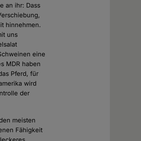
e an ihr: Dass
 Verschiebung,
keit hinnehmen.
mit uns
lsalat
 Schweinen eine
 des MDR haben
as Pferd, für
damerika wird
ntrolle der
 den meisten
enen Fähigkeit
 leckeres