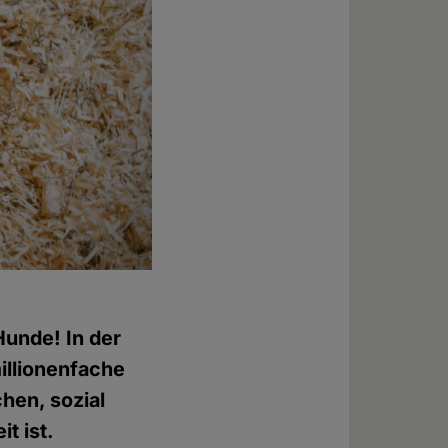
Hunde! In der
illionenfache
hen, sozial
t ist.