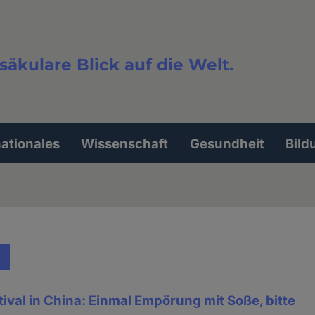
säkulare Blick auf die Welt.
extsuche
nationales
Wissenschaft
Gesundheit
Bild
ival in China: Einmal Empörung mit Soße, bitte