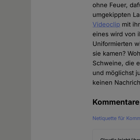
ohne Feuer, daf
umgekippten Las
Videoclip
mit ih
eines wird von 
Uniformierten w
sie kamen? Wohi
Schweine, die e
und möglichst j
keinen Nachrich
Kommentar
Netiquette für Kom
Claudia (nicht übe