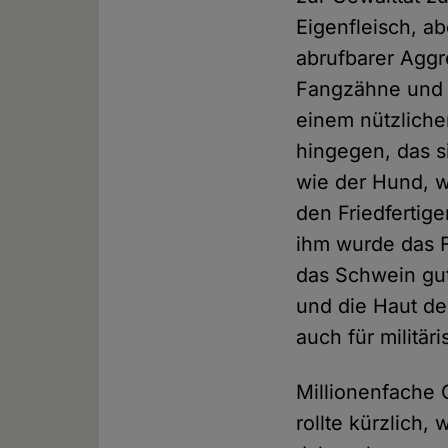
Eigenfleisch, a
abrufbarer Aggr
Fangzähne und d
einem nützliche
hingegen, das 
wie der Hund, wa
den Friedfertige
ihm wurde das 
das Schwein gut
und die Haut de
auch für militä
Millionenfache 
rollte kürzlich,