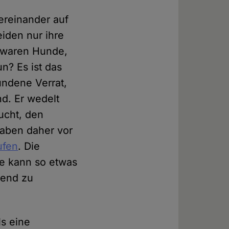
ereinander auf
eiden nur ihre
 waren Hunde,
n? Es ist das
undene Verrat,
d. Er wedelt
sucht, den
haben daher vor
ufen
. Die
ie kann so etwas
gend zu
s eine