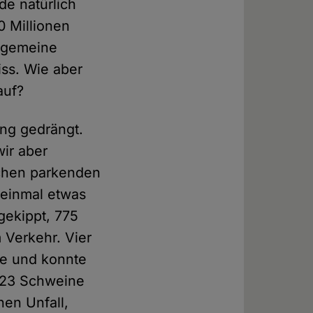
de natürlich
20 Millionen
llgemeine
iss. Wie aber
auf?
ng gedrängt.
wir aber
chen parkenden
einmal etwas
gekippt, 775
 Verkehr. Vier
te und konnte
r 23 Schweine
hen Unfall,