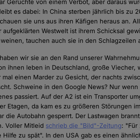
ar Gerüchte von einem Verbot, aber daraus wur
leibt es dabei: In China sterben jährlich bis zu 
schauen sie uns aus ihren Käfigen heraus an. A
 aufgeklärten Westwelt ist ihrem Schicksal gew
weinen, tauchen auch sie in den Schlagzeilen 
 haben wir sie an den Rand unserer Wahrnehmu
on ihnen leben in Deutschland, große Viecher, 
mal einen Marder zu Gesicht, der nachts zwis
cht. Schweine in den Google News? Nur wenn 
es passiert. Auf der A2 ist ein Transporter um
er Etagen, da kam es zu größeren Störungen im
r die Autobahn gesperrt. Der Lastwagen brann
. Voller Mitleid
schrieb die "Bild"-Zeitung
: "Fü
 Hilfe zu spät". In den USA gab es einen ähnlic