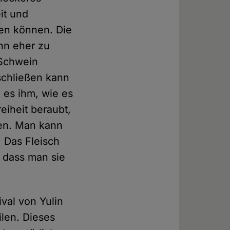
it und
len können. Die
hn eher zu
 Schwein
schließen kann
g es ihm, wie es
eiheit beraubt,
gen. Man kann
 Das Fleisch
o dass man sie
val von Yulin
ilen. Dieses