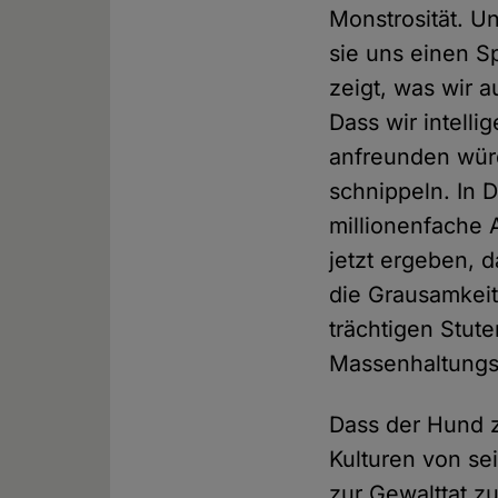
Monstrosität. Un
sie uns einen Sp
zeigt, was wir a
Dass wir intelli
anfreunden würd
schnippeln. In 
millionenfache 
jetzt ergeben, 
die Grausamkei
trächtigen Stute
Massenhaltungs
Dass der Hund 
Kulturen von se
zur Gewalttat z