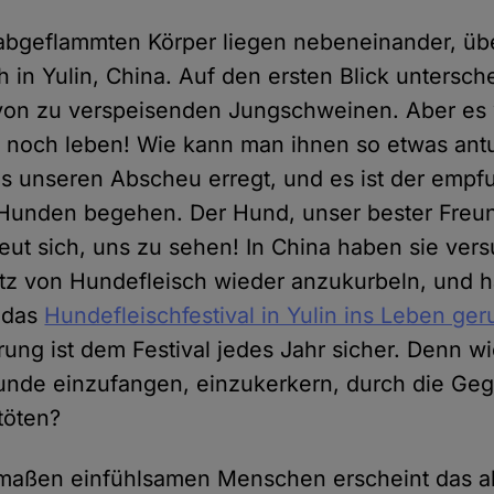
 abgeflammten Körper liegen nebeneinander, üb
 in Yulin, China. Auf den ersten Blick untersch
von zu verspeisenden Jungschweinen. Aber es
 noch leben! Wie kann man ihnen so etwas antu
 unseren Abscheu erregt, und es ist der empf
Hunden begehen. Der Hund, unser bester Freun
reut sich, uns zu sehen! In China haben sie ver
tz von Hundefleisch wieder anzukurbeln, und 
n das
Hundefleischfestival in Yulin ins Leben ger
ung ist dem Festival jedes Jahr sicher. Denn w
unde einzufangen, einzukerkern, durch die Ge
töten?
rmaßen einfühlsamen Menschen erscheint das al