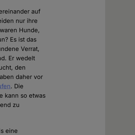
ereinander auf
eiden nur ihre
 waren Hunde,
n? Es ist das
undene Verrat,
d. Er wedelt
sucht, den
haben daher vor
ufen
. Die
ie kann so etwas
gend zu
s eine