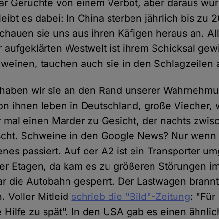
ar Gerüchte von einem Verbot, aber daraus wur
leibt es dabei: In China sterben jährlich bis zu 
schauen sie uns aus ihren Käfigen heraus an. A
 aufgeklärten Westwelt ist ihrem Schicksal gew
weinen, tauchen auch sie in den Schlagzeilen 
 haben wir sie an den Rand unserer Wahrnehmu
on ihnen leben in Deutschland, große Viecher, 
mal einen Marder zu Gesicht, der nachts zwis
cht. Schweine in den Google News? Nur wenn 
es passiert. Auf der A2 ist ein Transporter um
er Etagen, da kam es zu größeren Störungen im
r die Autobahn gesperrt. Der Lastwagen brann
. Voller Mitleid
schrieb die "Bild"-Zeitung
: "Fü
 Hilfe zu spät". In den USA gab es einen ähnlic