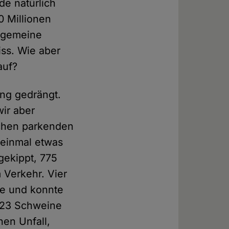
de natürlich
20 Millionen
llgemeine
iss. Wie aber
auf?
ng gedrängt.
wir aber
chen parkenden
einmal etwas
gekippt, 775
 Verkehr. Vier
te und konnte
r 23 Schweine
hen Unfall,