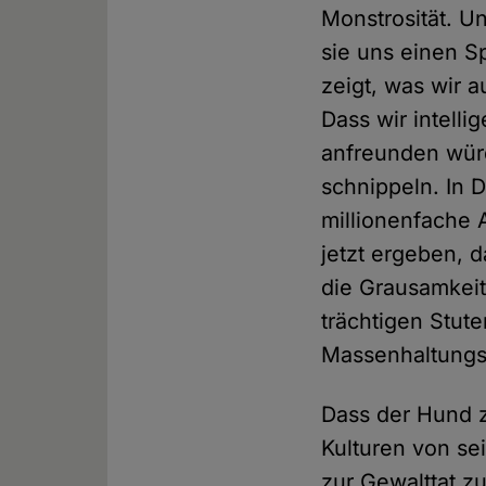
Monstrosität. Un
sie uns einen Sp
zeigt, was wir a
Dass wir intelli
anfreunden würd
schnippeln. In 
millionenfache 
jetzt ergeben, 
die Grausamkei
trächtigen Stute
Massenhaltungs
Dass der Hund 
Kulturen von se
zur Gewalttat z