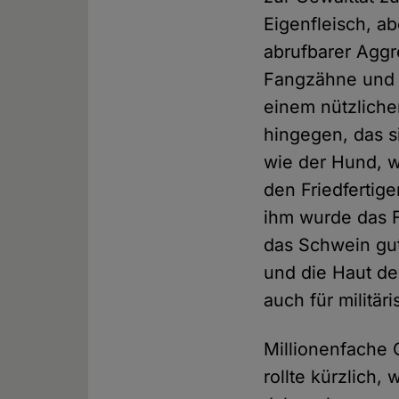
Eigenfleisch, a
abrufbarer Aggr
Fangzähne und d
einem nützliche
hingegen, das 
wie der Hund, wa
den Friedfertige
ihm wurde das 
das Schwein gut
und die Haut de
auch für militä
Millionenfache 
rollte kürzlich,