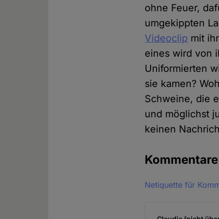
ohne Feuer, daf
umgekippten Las
Videoclip
mit ih
eines wird von 
Uniformierten w
sie kamen? Wohi
Schweine, die e
und möglichst j
keinen Nachrich
Kommentar
Netiquette für Kom
Claudia (nicht übe