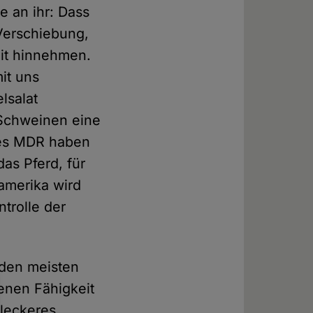
e an ihr: Dass
 Verschiebung,
keit hinnehmen.
mit uns
lsalat
 Schweinen eine
 des MDR haben
as Pferd, für
damerika wird
ntrolle der
 den meisten
enen Fähigkeit
 leckeres