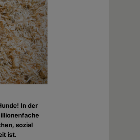
Hunde! In der
illionenfache
hen, sozial
t ist.