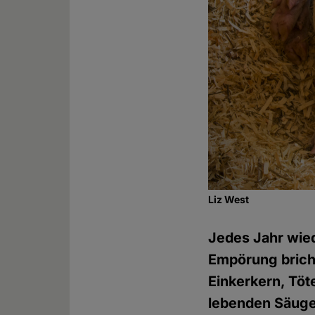
Liz West
Jedes Jahr wied
Empörung bricht
Einkerkern, Töt
lebenden Säuget