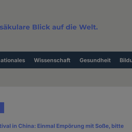
säkulare Blick auf die Welt.
extsuche
nationales
Wissenschaft
Gesundheit
Bild
ival in China: Einmal Empörung mit Soße, bitte