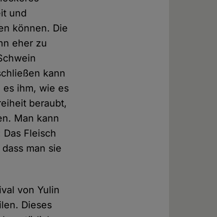
it und
len können. Die
hn eher zu
 Schwein
schließen kann
g es ihm, wie es
eiheit beraubt,
gen. Man kann
 Das Fleisch
o dass man sie
val von Yulin
ilen. Dieses