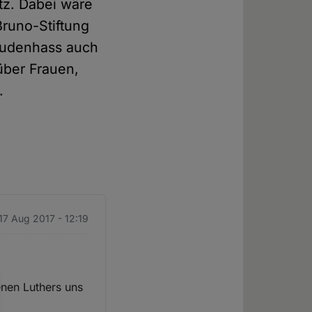
tz. Dabei wäre
Bruno-Stiftung
Judenhass auch
ber Frauen,
t.
17 Aug 2017 - 12:19
enen Luthers uns