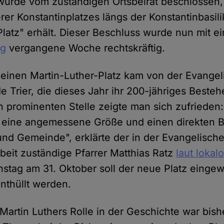
 wurde vom zuständigen Ortsbeirat beschlossen,
erer Konstantinplatzes längs der Konstantinbasi
Platz" erhält. Dieser Beschluss wurde nun mit e
ng
vergangene Woche rechtskräftig.
ür einen Martin-Luther-Platz kam von der Evange
Trier, die dieses Jahr ihr 200-jähriges Bestehe
n prominenten Stelle zeigte man sich zufrieden:
at eine angemessene Größe und einen direkten 
und Gemeinde", erklärte der in der Evangelisc
rbeit zuständige Pfarrer Matthias Ratz
laut lokal
stag am 31. Oktober soll der neue Platz eingew
nthüllt werden.
Martin Luthers Rolle in der Geschichte war bish