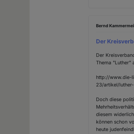
Bernd Kammermeier
Der Kreisver
Der Kreisverban
Thema "Luther" 
http://www.die-l
23/artikel/luther
Doch diese politi
Mehrheitsverhältn
diesem widerlich
können schon vor
heute judenfeind