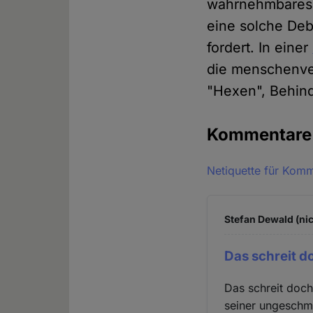
wahrnehmbares 
eine solche Deb
fordert. In einer
die menschenve
"Hexen", Behin
Kommentar
Netiquette für Kom
Stefan Dewald (nic
Das schreit d
Das schreit doch
seiner ungeschm