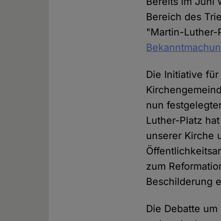
Bereits im Juni
Bereich des Tri
"Martin-Luther-
Bekanntmachu
Die Initiative f
Kirchengemeinde 
nun festgelegte
Luther-Platz h
unserer Kirche 
Öffentlichkeitsa
zum Reformation
Beschilderung e
Die Debatte um 