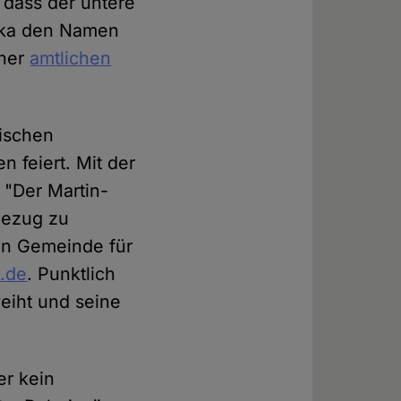
 dass der untere
lika den Namen
iner
amtlichen
lischen
n feiert. Mit der
 "Der Martin-
Bezug zu
hen Gemeinde für
o.de
. Punktlich
eiht und seine
er kein