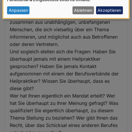
von
akademisch medizinischen) Tun.
personenbezogenen
Anpassen
Ablehnen
Akzeptieren
Eine Expertengruppe setzt sich normalerweise
Daten
zusammen aus unabhängigen, unbefangenen
und
Menschen, die sich vielseitig über ein Thema
Cookies
informieren, und möglichst auch aus Betroffenen
oder deren Vertretern.
Und sogleich stellen sich die Fragen: Haben Sie
überhaupt jemals mit einem Heilpraktiker
gesprochen? Haben Sie jemals Kontakt
aufgenommen mit einem der Berufsverbände der
Heilpraktiker? Wissen Sie überhaupt, dass es
diese gibt?
Wer hat Ihnen eigentlich ein Mandat erteilt? Wer
hat Sie überhaupt zu Ihrer Meinung gefragt? Was
qualifiziert Sie eigentlich überhaupt, zu diesem
Thema Stellung zu beziehen? Wer gibt Ihnen das
Recht, über das Schicksal eines anderen Berufes