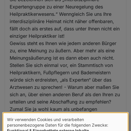
Expertengruppe zu einer Neuregelung des
Heilpraktikerwesens.“ Wenngleich Sie uns Ihre
interdisziplinäre Heimat nicht näher offenbaren,
fällt doch als erstes auf, dass unter Ihnen nicht ein
einziger Heilpraktiker ist!
Gewiss steht es Ihnen wie jedem anderen Bürger
zu, eine Meinung zu äußern. Aber mehr als eine
Meinungsäußerung ist es dann eben auch nicht.
Stellen Sie sich einmal vor, ein Stammtisch von
Heilpraktikern, Fußpflegern und Bademeistern
würde sich erdreisten, „als Experten“ über das
Arztwesen zu sprechen! - Warum aber maßen Sie
sich an, über einen anderen Beruf als den Ihren zu
urteilen und seine Abschaffung zu empfehlen?
Zumal Sie ja wohl kaum als unbefangen
bezeichnet werden können, denn offenbar
Wir verwenden Cookies und verarbeiten
empfinden Sie die „Aternative Medizin“ ja als
Verwendung
personenbezogene Daten für die folgenden Zwecke:
Funktional & Eingebettete externe Inhalte
.
Konkurrenz zum eigenen (ärztlichen oder