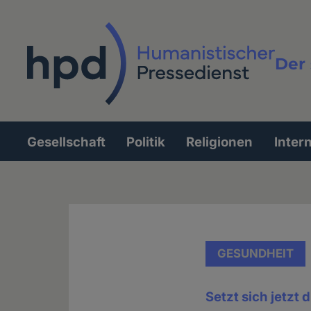
Direkt
zum
Inhalt
Der 
Vollt
Gesellschaft
Politik
Religionen
Inter
Hauptnavigation
GESUNDHEIT
Setzt sich jetzt