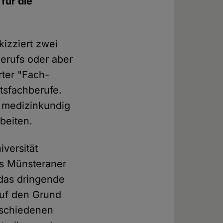
für die
izziert zwei
erufs oder aber
rter "Fach-
itsfachberufe.
s medizinkundig
rbeiten.
iversität
es Münsteraner
 das dringende
auf den Grund
rschiedenen