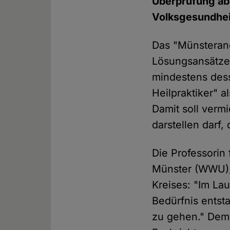
Überprüfung ab, 
Volksgesundhei
Das "Münsterane
Lösungsansätze:
mindestens dess
Heilpraktiker" 
Damit soll verm
darstellen darf,
Die Professorin
Münster (WWU),
Kreises: "Im La
Bedürfnis entst
zu gehen." Dem