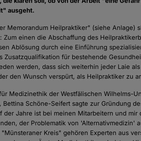
die klären soll, ob von der Arbeit "eine Gefahr 
t" ausgeht.
r Memorandum Heilpraktiker" (siehe Anlage) sk
 Zum einen die Abschaffung des Heilpraktikerb
en Ablösung durch eine Einführung spezialisie
als Zusatzqualifikation für bestehende Gesundhe
ieden werden, dass sich weiterhin jeder Laie al
 der den Wunsch verspürt, als Heilpraktiker zu a
 für Medizinethik der Westfälischen Wilhelms-Un
 Bettina Schöne-Seifert sagte zur Gründung d
uf der Jahre ist bei meinen Mitarbeitern und mir
anden, der Problematik von 'Alternativmedizin' 
 "Münsteraner Kreis" gehören Experten aus ve