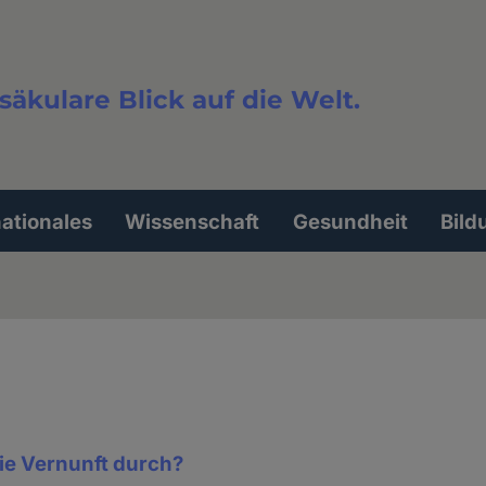
säkulare Blick auf die Welt.
extsuche
nationales
Wissenschaft
Gesundheit
Bild
 die Vernunft durch?