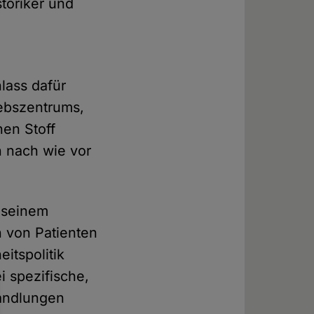
storiker und
lass dafür
rebszentrums,
nen Stoff
n nach wie vor
n seinem
 von Patienten
itspolitik
 spezifische,
handlungen