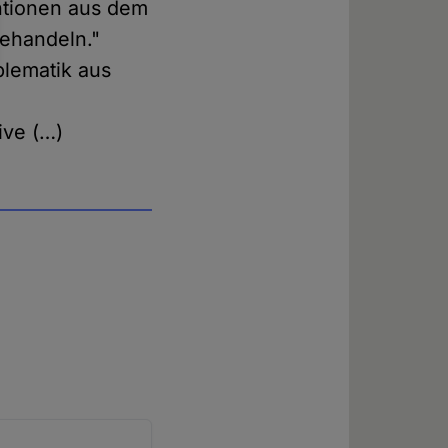
entionen aus dem
ehandeln."
blematik aus
ive (…)