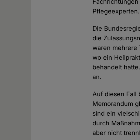
Fachrichtungen a
Pflegeexperten.
Die Bundesregier
die Zulassungsr
waren mehrere T
wo ein Heilprak
behandelt hatte
an.
Auf diesen Fall 
Memorandum gle
sind ein vielsch
durch Maßnahme
aber nicht tren