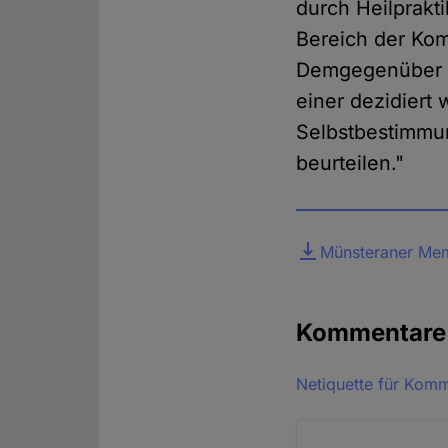
durch Heilprakt
Bereich der Ko
Demgegenüber wi
einer dezidiert
Selbstbestimmun
beurteilen."
Datei
Münsteraner Me
Kommentar
Netiquette für Kom