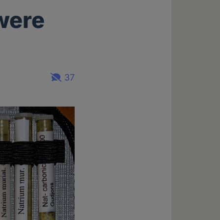
were
37