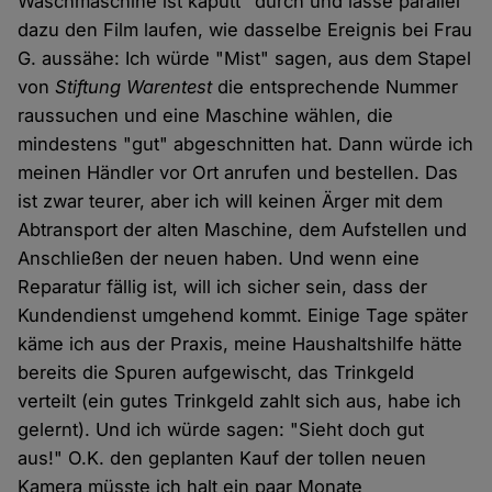
Waschmaschine ist kaputt" durch und lasse parallel
dazu den Film laufen, wie dasselbe Ereignis bei Frau
G. aussähe: Ich würde "Mist" sagen, aus dem Stapel
von
Stiftung Warentest
die entsprechende Nummer
raussuchen und eine Maschine wählen, die
mindestens "gut" abgeschnitten hat. Dann würde ich
meinen Händler vor Ort anrufen und bestellen. Das
ist zwar teurer, aber ich will keinen Ärger mit dem
Abtransport der alten Maschine, dem Aufstellen und
Anschließen der neuen haben. Und wenn eine
Reparatur fällig ist, will ich sicher sein, dass der
Kundendienst umgehend kommt. Einige Tage später
käme ich aus der Praxis, meine Haushaltshilfe hätte
bereits die Spuren aufgewischt, das Trinkgeld
verteilt (ein gutes Trinkgeld zahlt sich aus, habe ich
gelernt). Und ich würde sagen: "Sieht doch gut
aus!" O.K. den geplanten Kauf der tollen neuen
Kamera müsste ich halt ein paar Monate