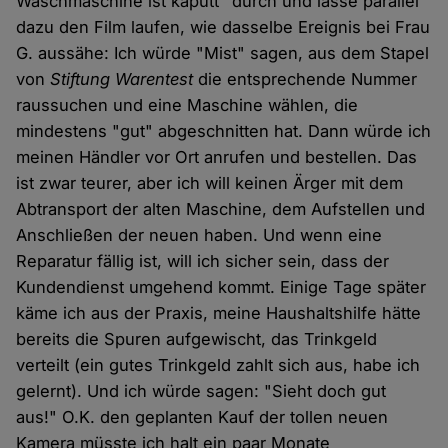
Waschmaschine ist kaputt" durch und lasse parallel
dazu den Film laufen, wie dasselbe Ereignis bei Frau
G. aussähe: Ich würde "Mist" sagen, aus dem Stapel
von
Stiftung Warentest
die entsprechende Nummer
raussuchen und eine Maschine wählen, die
mindestens "gut" abgeschnitten hat. Dann würde ich
meinen Händler vor Ort anrufen und bestellen. Das
ist zwar teurer, aber ich will keinen Ärger mit dem
Abtransport der alten Maschine, dem Aufstellen und
Anschließen der neuen haben. Und wenn eine
Reparatur fällig ist, will ich sicher sein, dass der
Kundendienst umgehend kommt. Einige Tage später
käme ich aus der Praxis, meine Haushaltshilfe hätte
bereits die Spuren aufgewischt, das Trinkgeld
verteilt (ein gutes Trinkgeld zahlt sich aus, habe ich
gelernt). Und ich würde sagen: "Sieht doch gut
aus!" O.K. den geplanten Kauf der tollen neuen
Kamera müsste ich halt ein paar Monate