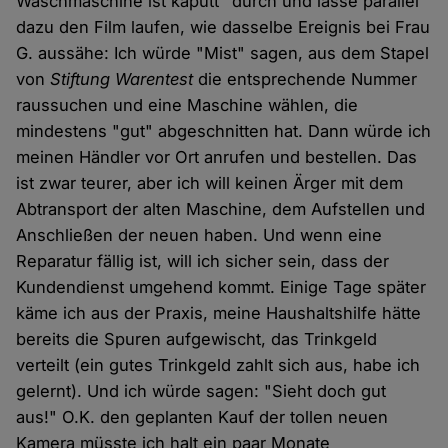
Waschmaschine ist kaputt" durch und lasse parallel
dazu den Film laufen, wie dasselbe Ereignis bei Frau
G. aussähe: Ich würde "Mist" sagen, aus dem Stapel
von
Stiftung Warentest
die entsprechende Nummer
raussuchen und eine Maschine wählen, die
mindestens "gut" abgeschnitten hat. Dann würde ich
meinen Händler vor Ort anrufen und bestellen. Das
ist zwar teurer, aber ich will keinen Ärger mit dem
Abtransport der alten Maschine, dem Aufstellen und
Anschließen der neuen haben. Und wenn eine
Reparatur fällig ist, will ich sicher sein, dass der
Kundendienst umgehend kommt. Einige Tage später
käme ich aus der Praxis, meine Haushaltshilfe hätte
bereits die Spuren aufgewischt, das Trinkgeld
verteilt (ein gutes Trinkgeld zahlt sich aus, habe ich
gelernt). Und ich würde sagen: "Sieht doch gut
aus!" O.K. den geplanten Kauf der tollen neuen
Kamera müsste ich halt ein paar Monate