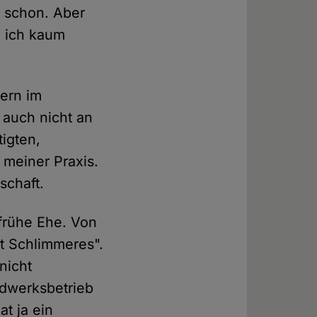
l schon. Aber
e ich kaum
dern im
 auch nicht an
igten,
s meiner Praxis.
schaft.
 frühe Ehe. Von
bt Schlimmeres".
nicht
ndwerksbetrieb
at ja ein