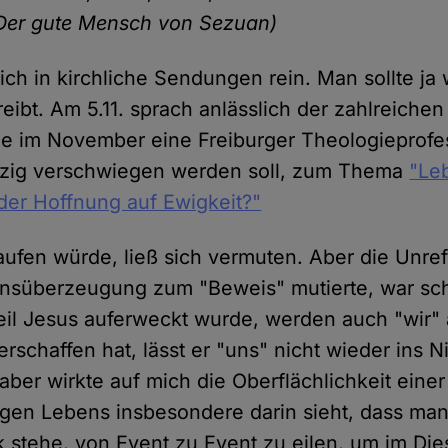
, Der gute Mensch von Sezuan)
ch in kirchliche Sendungen rein. Man sollte ja 
eibt. Am 5.11. sprach anlässlich der zahlreichen
e im November eine Freiburger Theologieprofes
ig verschwiegen werden soll, zum Thema
"Leb
der Hoffnung auf Ewigkeit?"
ufen würde, ließ sich vermuten. Aber die Unrefle
ensüberzeugung zum "Beweis" mutierte, war sc
eil Jesus auferweckt wurde, werden auch "wir"
erschaffen hat, lässt er "uns" nicht wieder ins Ni
ber wirkte auf mich die Oberflächlichkeit einer 
igen Lebens insbesondere darin sieht, dass man
 stehe, von Event zu Event zu eilen, um im Dies