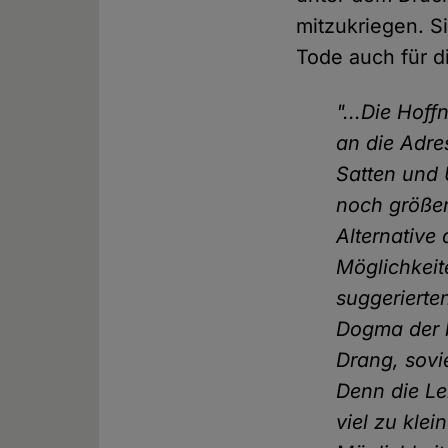
mitzukriegen. S
Tode auch für d
"...Die Hof
an die Adr
Satten und 
noch größer
Alternative 
Möglichkeit
suggerierte
Dogma der b
Drang, sovi
Denn die Le
viel zu klei