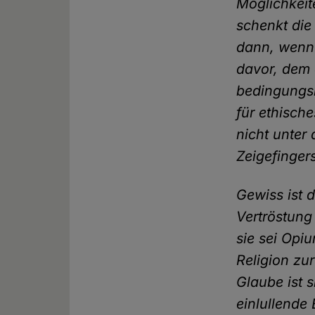
Möglichkeit
schenkt die
dann, wenn 
davor, dem
bedingungsl
für ethisch
nicht unter
Zeigefinger
Gewiss ist 
Vertröstung
sie sei Opi
Religion zur
Glaube ist 
einlullende 