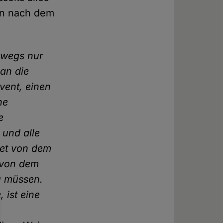
ben nach dem
swegs nur
an die
vent, einen
he
e
 und alle
tet von dem
 von dem
u müssen.
 ist eine