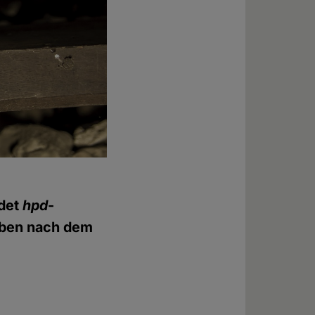
ndet
hpd
-
Leben nach dem