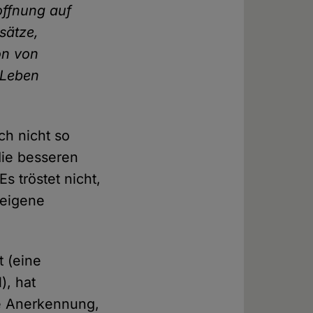
offnung auf
sätze,
on von
s Leben
ch nicht so
die besseren
 tröstet nicht,
 eigene
 (eine
), hat
ie Anerkennung,