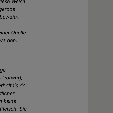
diese Weise
 gerade
 bewahrt
iner Quelle
 werden,
ige
m Vorwurf,
rhältnis der
tlicher
n keine
Fleisch. Sie