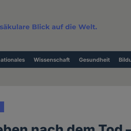
säkulare Blick auf die Welt.
extsuche
nationales
Wissenschaft
Gesundheit
Bild
eben nach dem Tod –