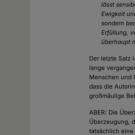
lässt sensi
Ewigkeit un
sondern bed
Erfüllung, 
überhaupt n
Der letzte Satz 
lange vergangen
Menschen und No
dass die Autorin
großmäulige Beha
ABER: Die Über
Überzeugung, di
tatsächlich ein