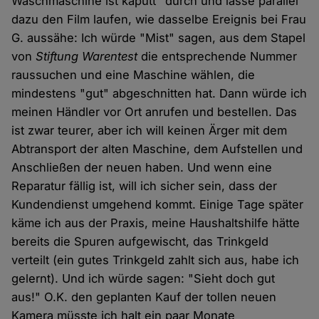
Waschmaschine ist kaputt" durch und lasse parallel
dazu den Film laufen, wie dasselbe Ereignis bei Frau
G. aussähe: Ich würde "Mist" sagen, aus dem Stapel
von
Stiftung Warentest
die entsprechende Nummer
raussuchen und eine Maschine wählen, die
mindestens "gut" abgeschnitten hat. Dann würde ich
meinen Händler vor Ort anrufen und bestellen. Das
ist zwar teurer, aber ich will keinen Ärger mit dem
Abtransport der alten Maschine, dem Aufstellen und
Anschließen der neuen haben. Und wenn eine
Reparatur fällig ist, will ich sicher sein, dass der
Kundendienst umgehend kommt. Einige Tage später
käme ich aus der Praxis, meine Haushaltshilfe hätte
bereits die Spuren aufgewischt, das Trinkgeld
verteilt (ein gutes Trinkgeld zahlt sich aus, habe ich
gelernt). Und ich würde sagen: "Sieht doch gut
aus!" O.K. den geplanten Kauf der tollen neuen
Kamera müsste ich halt ein paar Monate