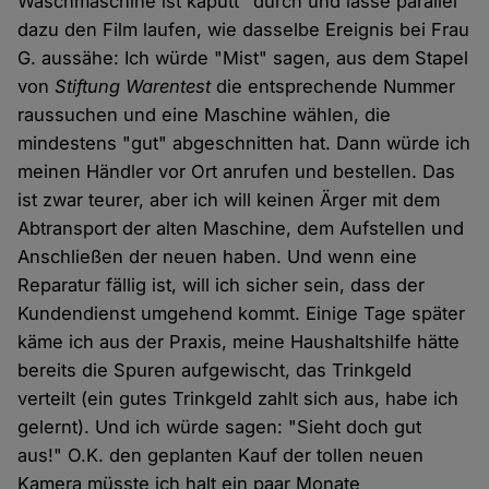
Waschmaschine ist kaputt" durch und lasse parallel
dazu den Film laufen, wie dasselbe Ereignis bei Frau
G. aussähe: Ich würde "Mist" sagen, aus dem Stapel
von
Stiftung Warentest
die entsprechende Nummer
raussuchen und eine Maschine wählen, die
mindestens "gut" abgeschnitten hat. Dann würde ich
meinen Händler vor Ort anrufen und bestellen. Das
ist zwar teurer, aber ich will keinen Ärger mit dem
Abtransport der alten Maschine, dem Aufstellen und
Anschließen der neuen haben. Und wenn eine
Reparatur fällig ist, will ich sicher sein, dass der
Kundendienst umgehend kommt. Einige Tage später
käme ich aus der Praxis, meine Haushaltshilfe hätte
bereits die Spuren aufgewischt, das Trinkgeld
verteilt (ein gutes Trinkgeld zahlt sich aus, habe ich
gelernt). Und ich würde sagen: "Sieht doch gut
aus!" O.K. den geplanten Kauf der tollen neuen
Kamera müsste ich halt ein paar Monate