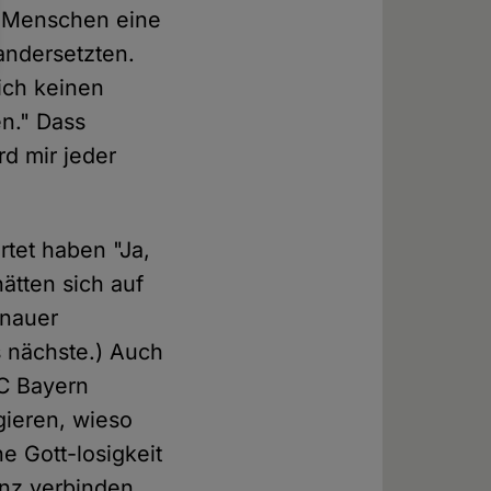
i Menschen eine
andersetzten.
 ich keinen
en." Dass
rd mir jeder
rtet haben "Ja,
ätten sich auf
enauer
s nächste.) Auch
FC Bayern
gieren, wieso
e Gott-losigkeit
anz verbinden.