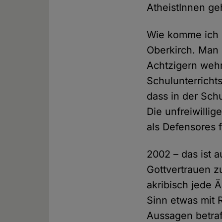
AtheistInnen ge
Wie komme ich z
Oberkirch. Man
Achtzigern weh
Schulunterrichts
dass in der Sch
Die unfreiwillig
als Defensores f
2002 – das ist 
Gottvertrauen z
akribisch jede 
Sinn etwas mit 
Aussagen betraf