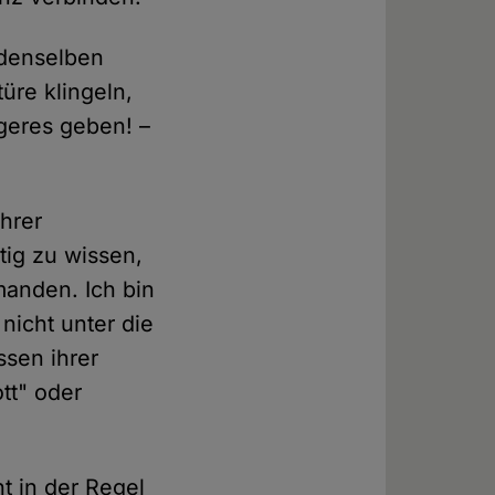
 denselben
üre klingeln,
geres geben! –
hrer
ig zu wissen,
manden. Ich bin
nicht unter die
ssen ihrer
tt" oder
t in der Regel