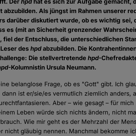
fft. Der
hpd
hat es sich zur Aufgabe gemacht, 
t abzubilden. Als jüngst im Rahmen unserer re
rs darüber diskutiert wurde, ob es wichtig sei,
ss es (mit an Sicherheit grenzender Wahrschein
, fiel der Entschluss, die unterschiedlichen St
 Leser des
hpd
abzubilden. Die Kontrahentinne
allenge: Die stellvertretende
hpd
-Chefredakte
hpd
-Kolumnistin Ursula Neumann.
eine belanglose Frage, ob es "Gott" gibt. Ich gla
dann ist er/sie/es vermutlich ziemlich anders, a
rechtfantasieren. Aber – wie gesagt – für mich 
einem Leben würde sich nichts ändern, nicht ma
brauch. Wie mir geht es der Mehrzahl der Mens
er nicht gläubig nennen. Manchmal bekomme ic