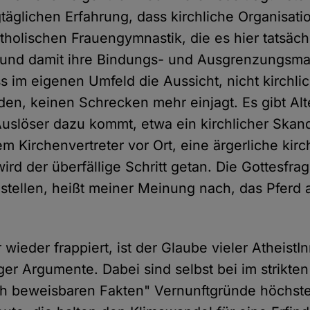
täglichen Erfahrung, dass kirchliche Organisat
holischen Frauengymnastik, die es hier tatsächl
und damit ihre Bindungs- und Ausgrenzungsma
s im eigenen Umfeld die Aussicht, nicht kirchlic
den, keinen Schrecken mehr einjagt. Es gibt Al
uslöser dazu kommt, etwa ein kirchlicher Skand
m Kirchenvertreter vor Ort, eine ärgerliche kirc
ird der überfällige Schritt getan. Die Gottesfra
stellen, heißt meiner Meinung nach, das Pfer
ieder frappiert, ist der Glaube vieler AtheistI
ger Argumente. Dabei sind selbst bei im strikten
ch beweisbaren Fakten" Vernunftgründe höchste