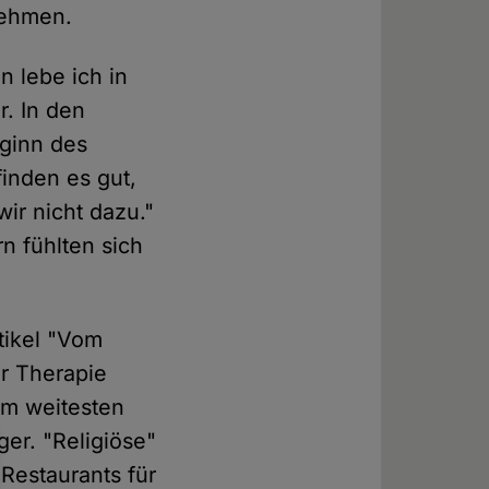
nehmen.
n lebe ich in
. In den
ginn des
finden es gut,
ir nicht dazu."
rn fühlten sich
tikel "Vom
er Therapie
 im weitesten
ger. "Religiöse"
Restaurants für