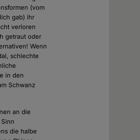
ionsformen (vom
ich gab) ihr
cht verloren
h getraut oder
ternativen! Wenn
al, schlechte
hliche
ge in den
d am Schwanz
nnen an die
 Sinn
ns die halbe