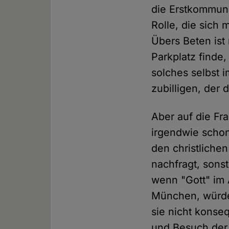
die Erstkommuni
Rolle, die sich
Übers Beten ist
Parkplatz finde
solches selbst 
zubilligen, der 
Aber auf die Fra
irgendwie schon
den christliche
nachfragt, sons
wenn "Gott" im 
München, würden
sie nicht konseq
und Besuch der 