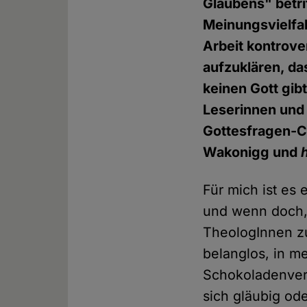
Glaubens" betri
Meinungsvielfal
Arbeit kontrove
aufzuklären, da
keinen Gott gibt
Leserinnen und
Gottesfragen-Ch
Wakonigg und
Für mich ist es 
und wenn doch, 
TheologInnen zu
belanglos, in m
Schokoladenver
sich gläubig od