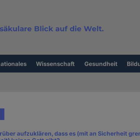
säkulare Blick auf die Welt.
extsuche
nationales
Wissenschaft
Gesundheit
Bild
darüber aufzuklären, dass es (mit an Sicherheit gr