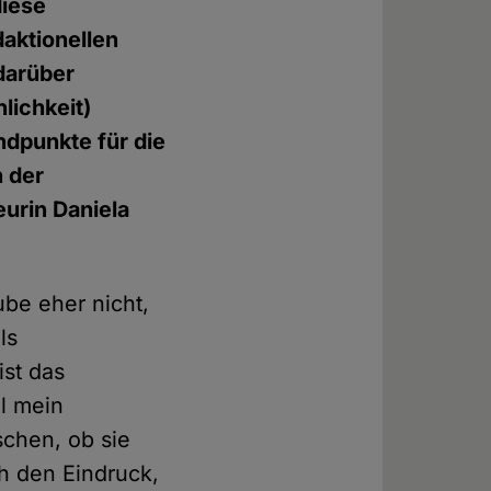
diese
daktionellen
 darüber
lichkeit)
andpunkte für die
n der
urin Daniela
ube eher nicht,
ls
ist das
l mein
chen, ob sie
h den Eindruck,