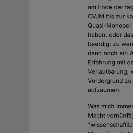
am Ende der tag
CVJM bis zur kat
Quasi-Monopol 
haben, oder das
beerdigt zu wer
dann noch ein A
Erfahrung mit de
Verlautbarung, w
Vordergrund zu 
aufzäumen.
Was mich immer w
Macht vernünfti
"wissenschaftli