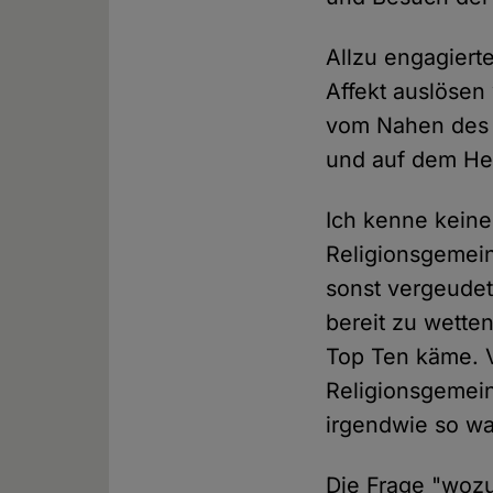
Allzu engagiert
Affekt auslösen
vom Nahen des 
und auf dem Her
Ich kenne kein
Religionsgemein
sonst vergeudet
bereit zu wetten
Top Ten käme. V
Religionsgemein
irgendwie so wa
Die Frage "wozu