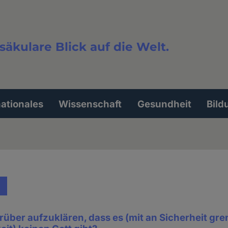
säkulare Blick auf die Welt.
extsuche
nationales
Wissenschaft
Gesundheit
Bild
darüber aufzuklären, dass es (mit an Sicherheit gr