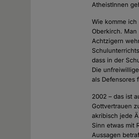
AtheistInnen ge
Wie komme ich z
Oberkirch. Man
Achtzigern weh
Schulunterrichts
dass in der Sch
Die unfreiwillig
als Defensores f
2002 – das ist 
Gottvertrauen z
akribisch jede 
Sinn etwas mit 
Aussagen betraf