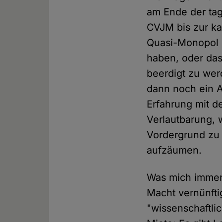
am Ende der tag
CVJM bis zur kat
Quasi-Monopol 
haben, oder das
beerdigt zu wer
dann noch ein A
Erfahrung mit de
Verlautbarung, w
Vordergrund zu 
aufzäumen.
Was mich immer w
Macht vernünfti
"wissenschaftli