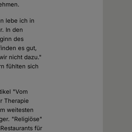
nehmen.
n lebe ich in
. In den
ginn des
finden es gut,
ir nicht dazu."
rn fühlten sich
tikel "Vom
er Therapie
 im weitesten
ger. "Religiöse"
Restaurants für