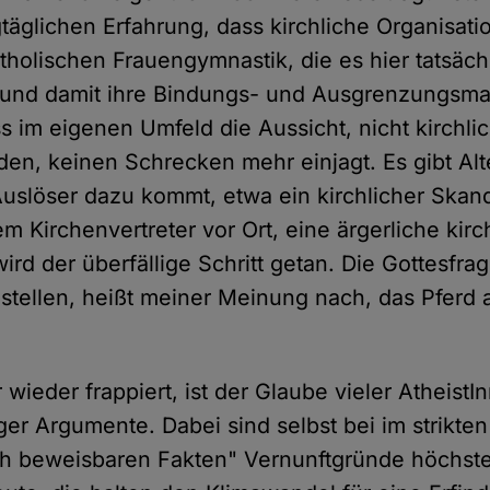
täglichen Erfahrung, dass kirchliche Organisat
holischen Frauengymnastik, die es hier tatsächl
und damit ihre Bindungs- und Ausgrenzungsma
s im eigenen Umfeld die Aussicht, nicht kirchlic
den, keinen Schrecken mehr einjagt. Es gibt Al
uslöser dazu kommt, etwa ein kirchlicher Skand
m Kirchenvertreter vor Ort, eine ärgerliche kirc
ird der überfällige Schritt getan. Die Gottesfra
stellen, heißt meiner Meinung nach, das Pfer
ieder frappiert, ist der Glaube vieler AtheistI
ger Argumente. Dabei sind selbst bei im strikten
ch beweisbaren Fakten" Vernunftgründe höchste