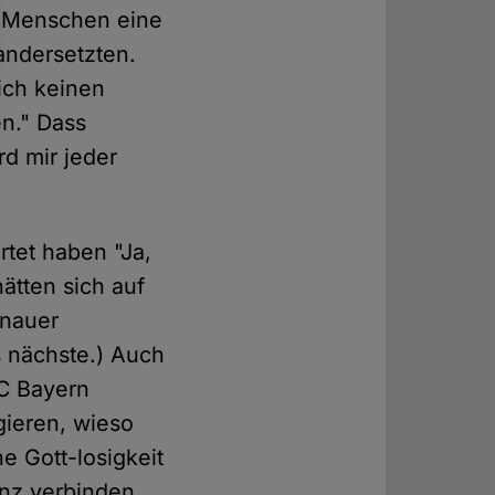
i Menschen eine
andersetzten.
 ich keinen
en." Dass
rd mir jeder
rtet haben "Ja,
ätten sich auf
enauer
s nächste.) Auch
FC Bayern
gieren, wieso
e Gott-losigkeit
anz verbinden.