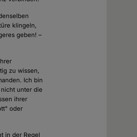
 denselben
üre klingeln,
geres geben! –
hrer
ig zu wissen,
manden. Ich bin
nicht unter die
ssen ihrer
tt" oder
t in der Regel