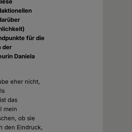
diese
daktionellen
 darüber
lichkeit)
andpunkte für die
n der
urin Daniela
ube eher nicht,
ls
ist das
l mein
chen, ob sie
h den Eindruck,