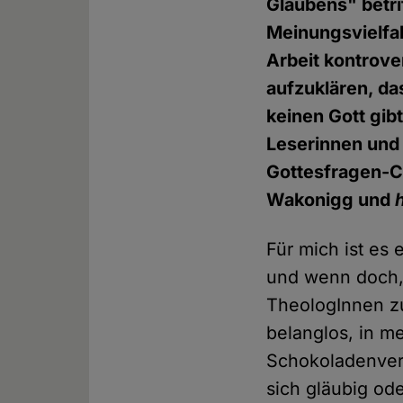
Glaubens" betri
Meinungsvielfal
Arbeit kontrove
aufzuklären, da
keinen Gott gibt
Leserinnen und
Gottesfragen-Ch
Wakonigg und
Für mich ist es 
und wenn doch, 
TheologInnen zu
belanglos, in m
Schokoladenver
sich gläubig od