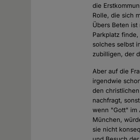
die Erstkommuni
Rolle, die sich
Übers Beten ist
Parkplatz finde
solches selbst 
zubilligen, der 
Aber auf die Fra
irgendwie schon
den christliche
nachfragt, sons
wenn "Gott" im 
München, würden
sie nicht konseq
und Besuch der 