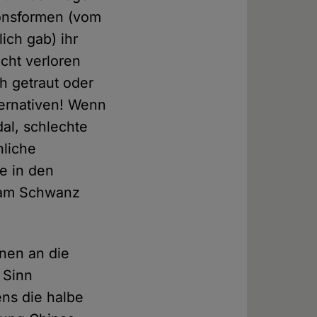
ionsformen (vom
ich gab) ihr
cht verloren
h getraut oder
ternativen! Wenn
al, schlechte
hliche
ge in den
d am Schwanz
nnen an die
 Sinn
ns die halbe