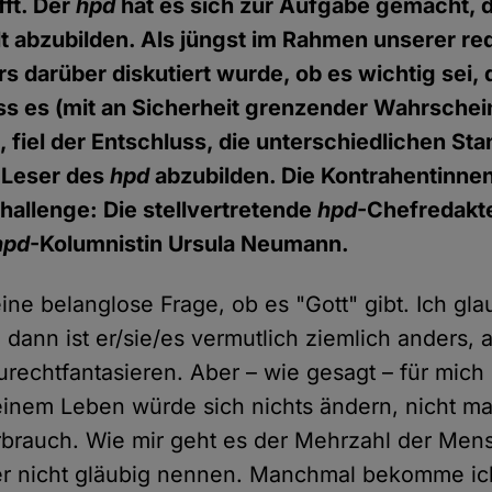
fft. Der
hpd
hat es sich zur Aufgabe gemacht, 
t abzubilden. Als jüngst im Rahmen unserer re
rs darüber diskutiert wurde, ob es wichtig sei,
ss es (mit an Sicherheit grenzender Wahrschein
, fiel der Entschluss, die unterschiedlichen St
 Leser des
hpd
abzubilden. Die Kontrahentinne
allenge: Die stellvertretende
hpd
-Chefredakte
hpd
-Kolumnistin Ursula Neumann.
eine belanglose Frage, ob es "Gott" gibt. Ich gla
dann ist er/sie/es vermutlich ziemlich anders, a
rechtfantasieren. Aber – wie gesagt – für mich 
einem Leben würde sich nichts ändern, nicht ma
brauch. Wie mir geht es der Mehrzahl der Mens
er nicht gläubig nennen. Manchmal bekomme ic