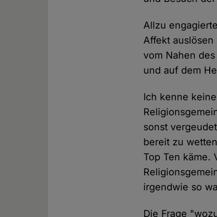
Allzu engagiert
Affekt auslösen
vom Nahen des 
und auf dem Her
Ich kenne kein
Religionsgemein
sonst vergeudet
bereit zu wetten
Top Ten käme. V
Religionsgemein
irgendwie so wa
Die Frage "wozu