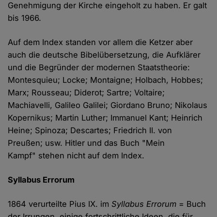
Genehmigung der Kirche eingeholt zu haben. Er galt
bis 1966.
Auf dem Index standen vor allem die Ketzer aber
auch die deutsche Bibelübersetzung, die Aufklärer
und die Begründer der modernen Staatstheorie:
Montesquieu; Locke; Montaigne; Holbach, Hobbes;
Marx; Rousseau; Diderot; Sartre; Voltaire;
Machiavelli, Galileo Galilei; Giordano Bruno; Nikolaus
Kopernikus; Martin Luther; Immanuel Kant; Heinrich
Heine; Spinoza; Descartes; Friedrich II. von
Preußen; usw. Hitler und das Buch "Mein
Kampf" stehen nicht auf dem Index.
Syllabus Errorum
1864 verurteilte Pius IX. im
Syllabus Errorum
= Buch
der Irrungen, einige fortschrittliche Ideen, die für