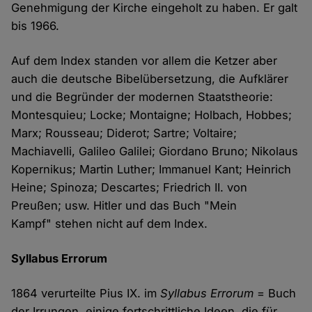
Genehmigung der Kirche eingeholt zu haben. Er galt
bis 1966.
Auf dem Index standen vor allem die Ketzer aber
auch die deutsche Bibelübersetzung, die Aufklärer
und die Begründer der modernen Staatstheorie:
Montesquieu; Locke; Montaigne; Holbach, Hobbes;
Marx; Rousseau; Diderot; Sartre; Voltaire;
Machiavelli, Galileo Galilei; Giordano Bruno; Nikolaus
Kopernikus; Martin Luther; Immanuel Kant; Heinrich
Heine; Spinoza; Descartes; Friedrich II. von
Preußen; usw. Hitler und das Buch "Mein
Kampf" stehen nicht auf dem Index.
Syllabus Errorum
1864 verurteilte Pius IX. im
Syllabus Errorum
= Buch
der Irrungen, einige fortschrittliche Ideen, die für