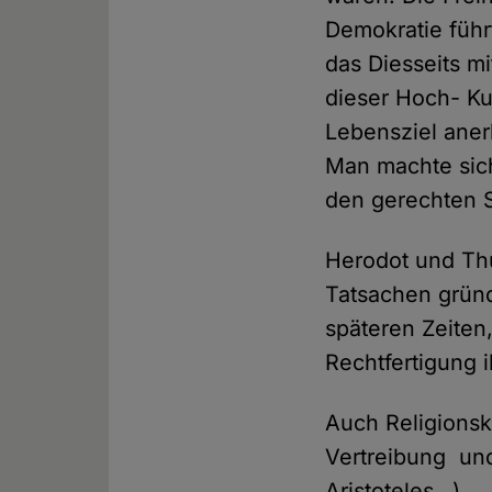
Demokratie führ
das Diesseits m
dieser Hoch- Ku
Lebensziel aner
Man machte sic
den gerechten S
Herodot und Th
Tatsachen gründ
späteren Zeiten
Rechtfertigung 
Auch Religionsk
Vertreibung und
Aristoteles…)