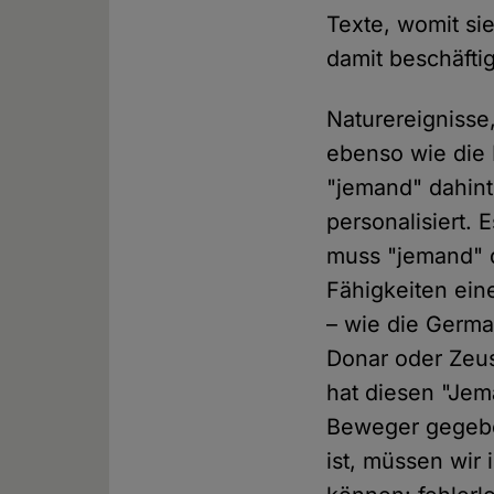
Texte, womit si
damit beschäftig
Naturereignisse
ebenso wie die
"jemand" dahint
personalisiert. 
muss "jemand" d
Fähigkeiten ein
– wie die Germ
Donar oder Zeus
hat diesen "Jem
Beweger gegebe
ist, müssen wir