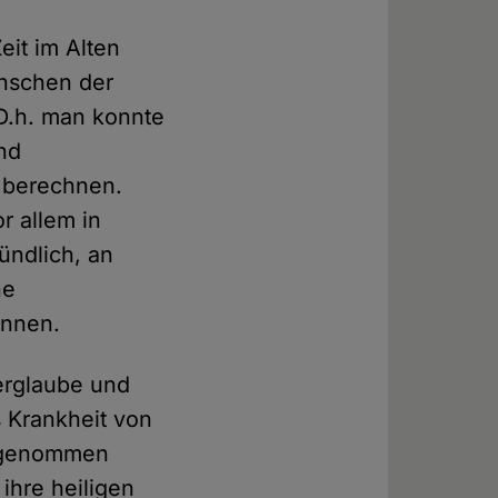
eit im Alten
nschen der
D.h. man konnte
nd
 berechnen.
r allem in
ündlich, an
ne
innen.
erglaube und
 Krankheit von
z genommen
ihre heiligen