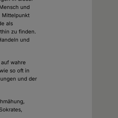
r Mensch und
 Mittelpunkt
de als
hin zu finden.
 Handeln und
 auf wahre
ie so oft in
auungen und der
Schmähung,
Sokrates,