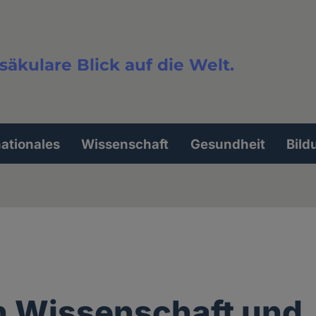
säkulare Blick auf die Welt.
extsuche
nationales
Wissenschaft
Gesundheit
Bild
n Wissenschaft und