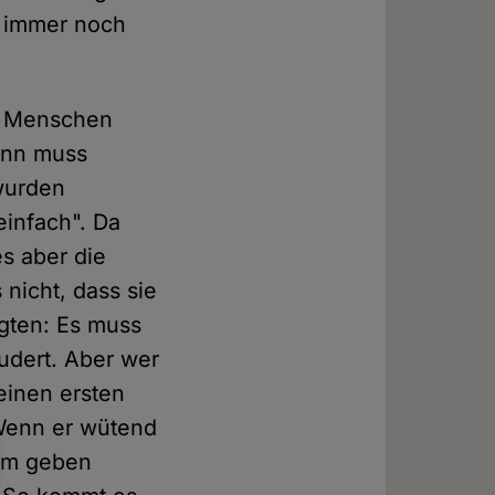
d immer noch
en Menschen
ann muss
 wurden
"einfach". Da
es aber die
nicht, dass sie
gten: Es muss
eudert. Aber wer
einen ersten
Wenn er wütend
ihm geben