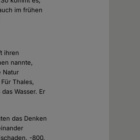
. So kommt es,
auch im frühen
t ihren
hen nannte,
e Natur
Für Thales,
 das Wasser. Er
ägten das Denken
einander
ischaden, -800,