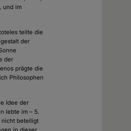
, und im
teles teilte die
gestalt der
 Sonne
e der
lenos prägte die
ich Philosophen
ie Idee der
 lebte im – 5.
icht beteiligt
gen in dieser