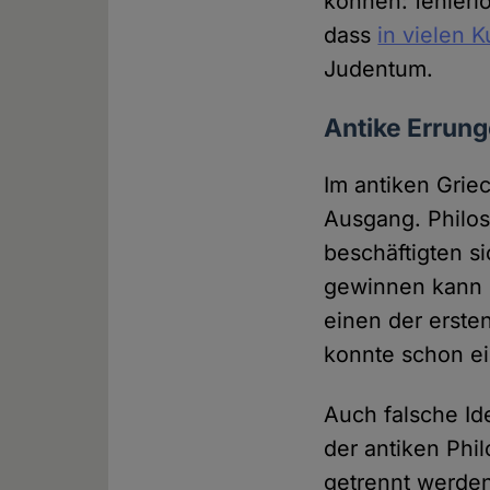
können: fehlerl
dass
in vielen 
Judentum.
Antike Errung
Im antiken Grie
Ausgang. Philo
beschäftigten s
gewinnen kann u
einen der erste
konnte schon ei
Auch falsche Id
der antiken Phi
getrennt werden