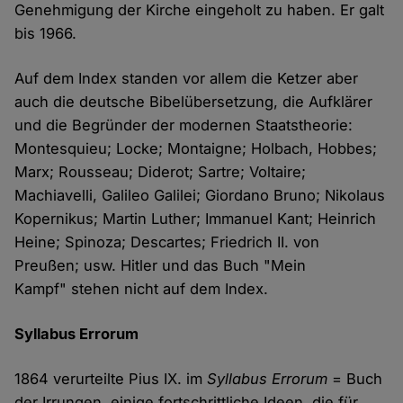
Genehmigung der Kirche eingeholt zu haben. Er galt
bis 1966.
Auf dem Index standen vor allem die Ketzer aber
auch die deutsche Bibelübersetzung, die Aufklärer
und die Begründer der modernen Staatstheorie:
Montesquieu; Locke; Montaigne; Holbach, Hobbes;
Marx; Rousseau; Diderot; Sartre; Voltaire;
Machiavelli, Galileo Galilei; Giordano Bruno; Nikolaus
Kopernikus; Martin Luther; Immanuel Kant; Heinrich
Heine; Spinoza; Descartes; Friedrich II. von
Preußen; usw. Hitler und das Buch "Mein
Kampf" stehen nicht auf dem Index.
Syllabus Errorum
1864 verurteilte Pius IX. im
Syllabus Errorum
= Buch
der Irrungen, einige fortschrittliche Ideen, die für