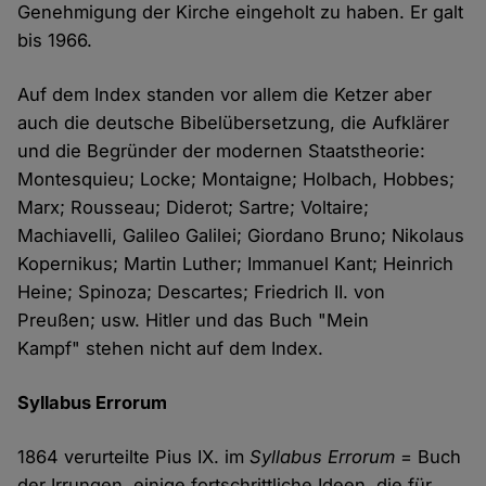
Genehmigung der Kirche eingeholt zu haben. Er galt
bis 1966.
Auf dem Index standen vor allem die Ketzer aber
auch die deutsche Bibelübersetzung, die Aufklärer
und die Begründer der modernen Staatstheorie:
Montesquieu; Locke; Montaigne; Holbach, Hobbes;
Marx; Rousseau; Diderot; Sartre; Voltaire;
Machiavelli, Galileo Galilei; Giordano Bruno; Nikolaus
Kopernikus; Martin Luther; Immanuel Kant; Heinrich
Heine; Spinoza; Descartes; Friedrich II. von
Preußen; usw. Hitler und das Buch "Mein
Kampf" stehen nicht auf dem Index.
Syllabus Errorum
1864 verurteilte Pius IX. im
Syllabus Errorum
= Buch
der Irrungen, einige fortschrittliche Ideen, die für