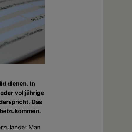
d dienen. In
eder volljährige
derspricht. Das
n beizukommen.
ierzulande: Man