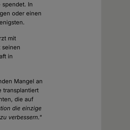
 spendet. In
egen oder einen
enigsten.
zt mit
t seinen
ft in
enden Mangel an
transplantiert
nten, die auf
ation die einzige
 zu verbessern."