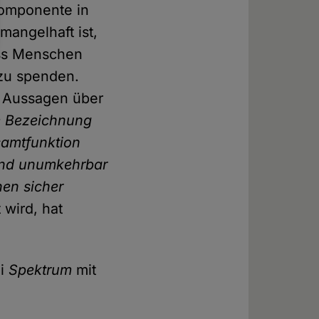
Komponente in
mangelhaft ist,
dass Menschen
zu spenden.
e Aussagen über
e Bezeichnung
samtfunktion
 und unumkehrbar
hen sicher
 wird, hat
ei
Spektrum
mit