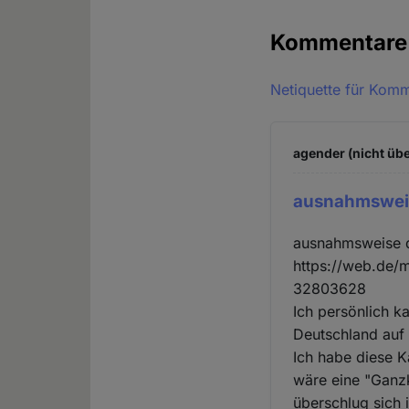
Kommentar
Netiquette für Kom
agender (nicht übe
ausnahmswei
ausnahmsweise d
https://web.de/
32803628
Ich persönlich k
Deutschland auf 
Ich habe diese K
wäre eine "Ganz
überschlug sich 