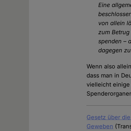
Eine allgem
beschlossen
von allein 
zum Betrug
spenden – a
dagegen zu e
Wenn also allei
dass man in Deu
vielleicht eini
Spenderorganen
Gesetz über di
Geweben
(Trans