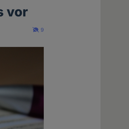
s vor
9