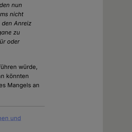
nden nun
ms nicht
d den Anreiz
gane zu
ür oder
führen würde,
nn könnten
des Mangels an
nen und