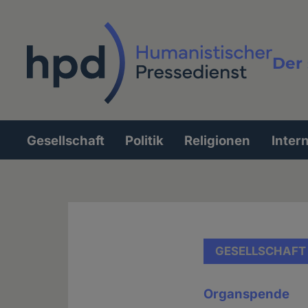
Direkt
zum
Inhalt
Der 
Vollt
Gesellschaft
Politik
Religionen
Inter
Hauptnavigation
GESELLSCHAFT
Organspende