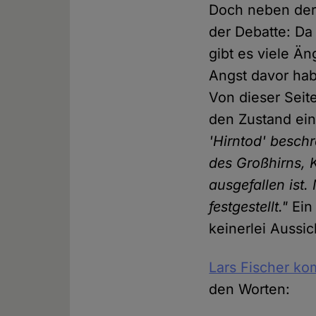
Doch neben der 
der Debatte: Da
gibt es viele Ä
Angst davor ha
Von dieser Seit
den Zustand ein
'Hirntod' besch
des Großhirns, 
ausgefallen ist.
festgestellt."
Ein 
keinerlei Aussi
Lars Fischer ko
den Worten: