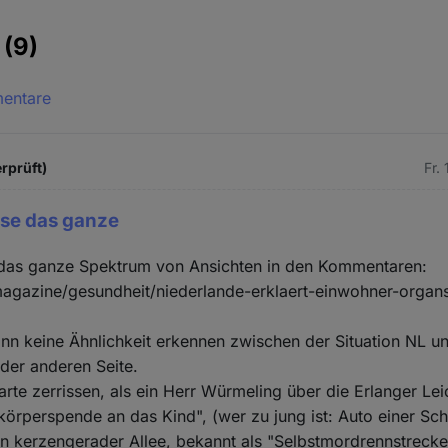
e
(9)
mentare
rprüft)
Fr.
se das ganze
as ganze Spektrum von Ansichten in den Kommentaren:
magazine/gesundheit/niederlande-erklaert-einwohner-organ
ann keine Ähnlichkeit erkennen zwischen der Situation NL u
der anderen Seite.
arte zerrissen, als ein Herr Würmeling über die Erlanger Le
körperspende an das Kind", (wer zu jung ist: Auto einer S
in kerzengerader Allee, bekannt als "Selbstmordrennstrecke"