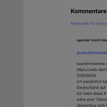
Kommentar
Netiquette für Kom
agender (nicht übe
ausnahmswei
ausnahmsweise d
https://web.de/
32803628
Ich persönlich k
Deutschland auf 
Ich habe diese K
wäre eine "Ganz
überschlug sich 