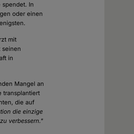
 spendet. In
egen oder einen
enigsten.
zt mit
t seinen
ft in
enden Mangel an
transplantiert
nten, die auf
ation die einzige
 zu verbessern."