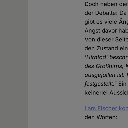
Doch neben der 
der Debatte: Da
gibt es viele Ä
Angst davor ha
Von dieser Seit
den Zustand ein
'Hirntod' besch
des Großhirns, 
ausgefallen ist.
festgestellt."
Ein 
keinerlei Aussi
Lars Fischer ko
den Worten: