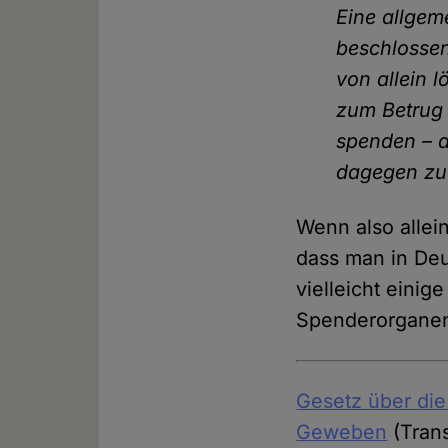
Eine allgem
beschlossen
von allein 
zum Betrug
spenden – a
dagegen zu e
Wenn also allei
dass man in Deu
vielleicht eini
Spenderorganen
Gesetz über di
Geweben
(Trans