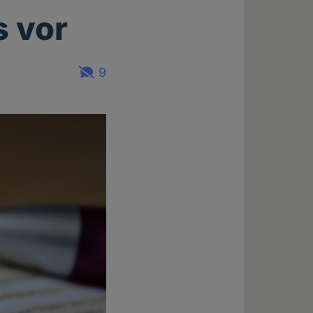
s vor
9