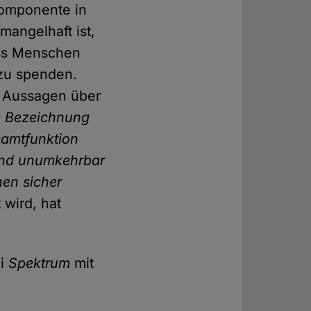
Komponente in
mangelhaft ist,
dass Menschen
zu spenden.
e Aussagen über
e Bezeichnung
samtfunktion
 und unumkehrbar
hen sicher
 wird, hat
ei
Spektrum
mit