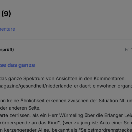
e
(9)
mentare
rprüft)
Fr.
se das ganze
as ganze Spektrum von Ansichten in den Kommentaren:
magazine/gesundheit/niederlande-erklaert-einwohner-organ
ann keine Ähnlichkeit erkennen zwischen der Situation NL u
der anderen Seite.
arte zerrissen, als ein Herr Würmeling über die Erlanger Le
körperspende an das Kind", (wer zu jung ist: Auto einer S
in kerzengerader Allee, bekannt als "Selbstmordrennstrecke"