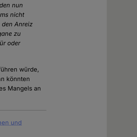
nden nun
ms nicht
d den Anreiz
gane zu
ür oder
führen würde,
nn könnten
des Mangels an
nen und