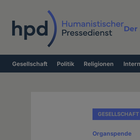
Direkt
zum
Inhalt
Der 
Vollt
Gesellschaft
Politik
Religionen
Inter
Hauptnavigation
GESELLSCHAFT
Organspende