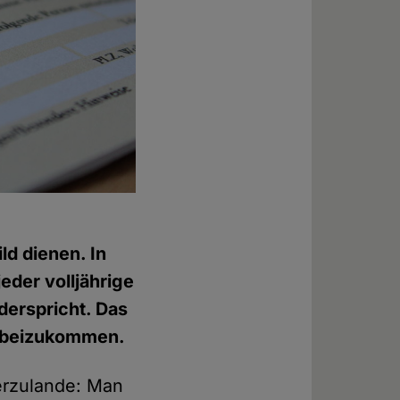
d dienen. In
eder volljährige
derspricht. Das
n beizukommen.
ierzulande: Man