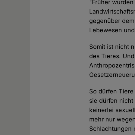
"Früher wurden T
Landwirtschafts
gegenüber dem P
Lebewesen und n
Somit ist nicht
des Tieres. Und
Anthropozentris
Gesetzerneueru
So dürfen Tiere
sie dürfen nich
keinerlei sexue
mehr nur wegen 
Schlachtungen 