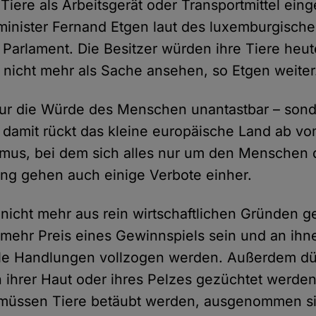
iere als Arbeitsgerät oder Transportmittel eing
minister Fernand Etgen laut des luxemburgisch
arlament. Die Besitzer würden ihre Tiere heut
icht mehr als Sache ansehen, so Etgen weiter
 nur die Würde des Menschen unantastbar – son
 damit rückt das kleine europäische Land ab v
mus, bei dem sich alles nur um den Menschen d
ng gehen auch einige Verbote einher.
 nicht mehr aus rein wirtschaftlichen Gründen g
t mehr Preis eines Gewinnspiels sein und an ihn
lle Handlungen vollzogen werden. Außerdem dür
ihrer Haut oder ihres Pelzes gezüchtet werden
müssen Tiere betäubt werden, ausgenommen sin