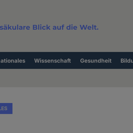
säkulare Blick auf die Welt.
extsuche
nationales
Wissenschaft
Gesundheit
Bild
LES