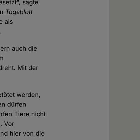
esetzt", sagte
en
Tageblatt
e als
.
dern auch die
om
reht. Mit der
etötet werden,
en dürfen
fen Tiere nicht
. Vor
d hier von die