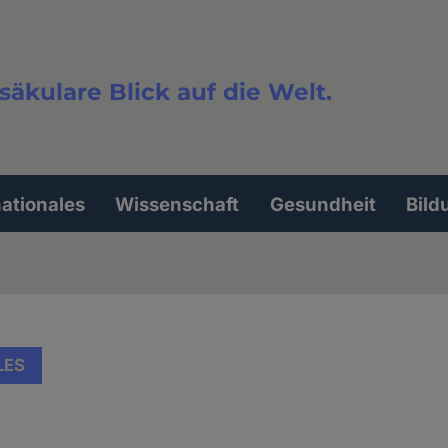
säkulare Blick auf die Welt.
extsuche
nationales
Wissenschaft
Gesundheit
Bild
LES