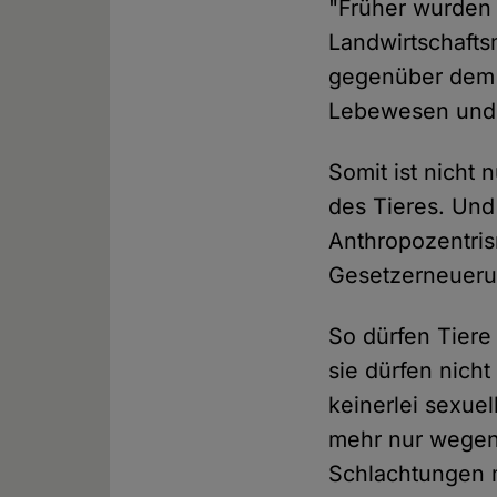
"Früher wurden T
Landwirtschafts
gegenüber dem P
Lebewesen und n
Somit ist nicht
des Tieres. Und
Anthropozentris
Gesetzerneueru
So dürfen Tiere
sie dürfen nich
keinerlei sexue
mehr nur wegen 
Schlachtungen 