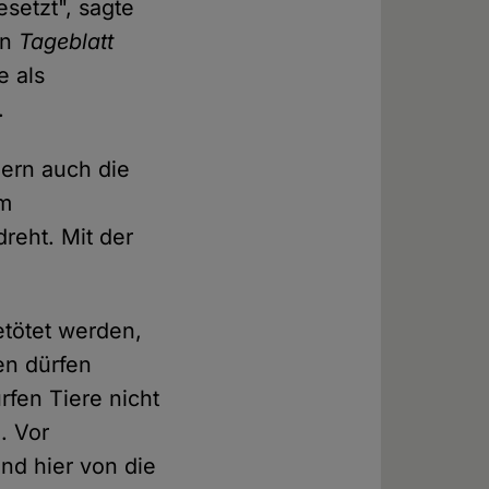
esetzt", sagte
en
Tageblatt
e als
.
dern auch die
om
reht. Mit der
etötet werden,
en dürfen
fen Tiere nicht
. Vor
d hier von die