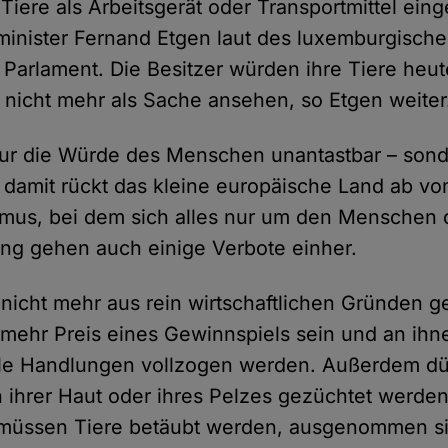
iere als Arbeitsgerät oder Transportmittel eing
minister Fernand Etgen laut des luxemburgisch
arlament. Die Besitzer würden ihre Tiere heut
icht mehr als Sache ansehen, so Etgen weiter
 nur die Würde des Menschen unantastbar – son
 damit rückt das kleine europäische Land ab v
mus, bei dem sich alles nur um den Menschen d
ng gehen auch einige Verbote einher.
 nicht mehr aus rein wirtschaftlichen Gründen g
t mehr Preis eines Gewinnspiels sein und an ihn
lle Handlungen vollzogen werden. Außerdem dür
ihrer Haut oder ihres Pelzes gezüchtet werden
müssen Tiere betäubt werden, ausgenommen sin