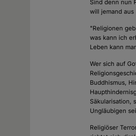
Sind denn nun R
will jemand aus
"Religionen geb
was kann ich er
Leben kann man
Wer sich auf Got
Religionsgeschi
Buddhismus, Hi
Haupthindernisg
Säkularisation, 
Ungläubigen se
Religiöser Terro