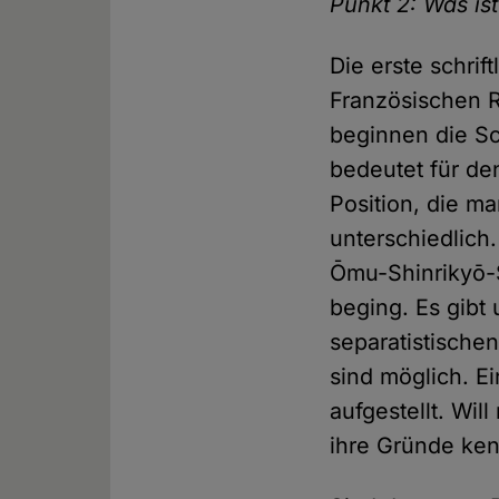
Punkt 2: Was is
Die erste schrif
Französischen Re
beginnen die Sch
bedeutet für de
Position, die ma
unterschiedlich.
Ōmu-Shinrikyō-S
beging. Es gibt 
separatistische
sind möglich. Ei
aufgestellt. Wi
ihre Gründe ke