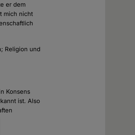
te er dem
t mich nicht
enschaftlich
n; Religion und
ein Konsens
kannt ist. Also
aften