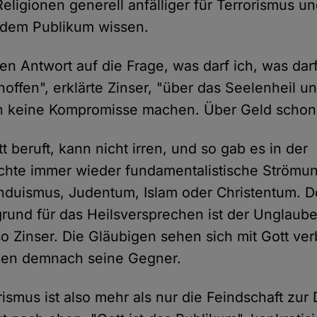
eligionen generell anfälliger für Terrorismus u
 dem Publikum wissen.
en Antwort auf die Frage, was darf ich, was darf
hoffen", erklärte Zinser, "über das Seelenheil 
 keine Kompromisse machen. Über Geld schon
t beruft, kann nicht irren, und so gab es in der
chte immer wieder fundamentalistische Strömu
nduismus, Judentum, Islam oder Christentum. D
rund für das Heilsversprechen ist der Unglaub
so Zinser. Die Gläubigen sehen sich mit Gott ve
ien demnach seine Gegner.
rismus ist also mehr als nur die Feindschaft zur