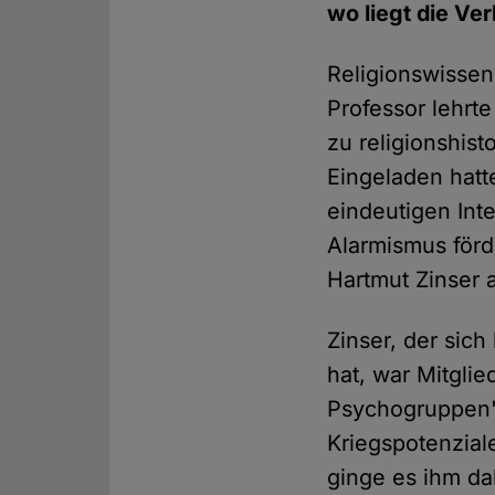
wo liegt die Ve
Religionswissens
Professor lehrte
zu religionshis
Eingeladen hatt
eindeutigen Int
Alarmismus förde
Hartmut Zinser 
Zinser, der sich
hat, war Mitgl
Psychogruppen"
Kriegspotenziale
ginge es ihm da