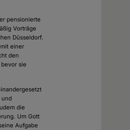
er pensionierte
mäßig Vorträge
chen Düsseldorf.
mit einer
cht den
 bevor sie
seinandergesetzt
n und
zudem die
ierung. Um Gott
 seine Aufgabe