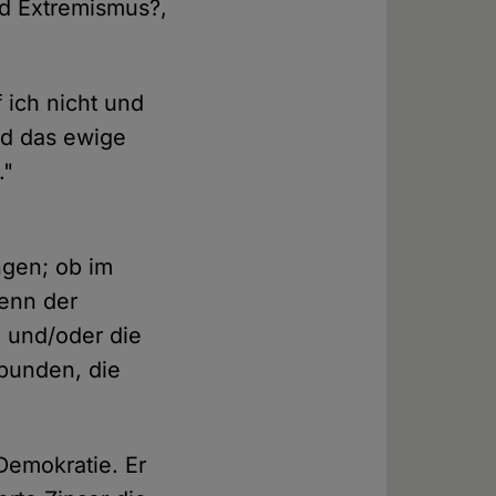
nd Extremismus?,
 ich nicht und
und das ewige
."
ngen; ob im
enn der
e und/oder die
rbunden, die
 Demokratie. Er