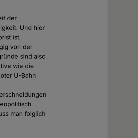
it der
igkeit. Und hier
ist ist,
ngig von der
gründe sind also
tive wie die
koter U-Bahn
Überschneidungen
geopolitisch
uss man folglich