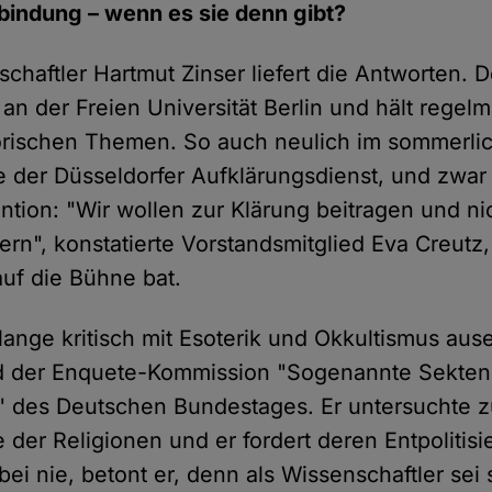
rbindung – wenn es sie denn gibt?
chaftler Hartmut Zinser liefert die Antworten. D
 an der Freien Universität Berlin und hält regel
torischen Themen. So auch neulich im sommerli
e der Düsseldorfer Aufklärungsdienst, und zwar 
ention: "Wir wollen zur Klärung beitragen und ni
rn", konstatierte Vorstandsmitglied Eva Creutz,
auf die Bühne bat.
 lange kritisch mit Esoterik und Okkultismus au
ied der Enquete-Kommission "Sogenannte Sekte
 des Deutschen Bundestages. Er untersuchte 
 der Religionen und er fordert deren Entpolitis
bei nie, betont er, denn als Wissenschaftler sei