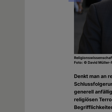
Religionswissenschaft
Foto: © David Müller-
Denkt man an re
Schlussfolgerun
generell anfäll
religiösen Terr
Begrifflichkeit