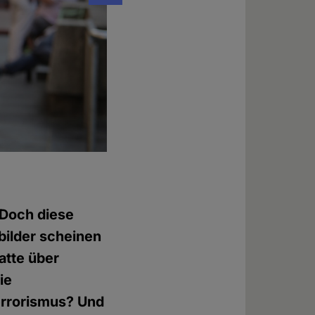
Foto: © David Müller-Rico
 Doch diese
bilder scheinen
atte über
ie
Terrorismus? Und