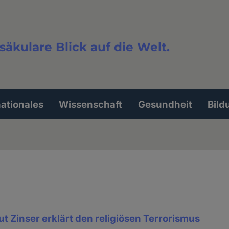
säkulare Blick auf die Welt.
extsuche
nationales
Wissenschaft
Gesundheit
Bild
t Zinser erklärt den religiösen Terrorismus