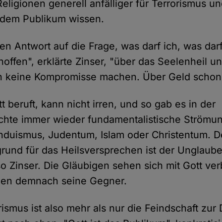
eligionen generell anfälliger für Terrorismus u
 dem Publikum wissen.
en Antwort auf die Frage, was darf ich, was darf
hoffen", erklärte Zinser, "über das Seelenheil 
 keine Kompromisse machen. Über Geld schon
t beruft, kann nicht irren, und so gab es in der
chte immer wieder fundamentalistische Strömu
nduismus, Judentum, Islam oder Christentum. D
rund für das Heilsversprechen ist der Unglaub
so Zinser. Die Gläubigen sehen sich mit Gott ve
ien demnach seine Gegner.
rismus ist also mehr als nur die Feindschaft zur