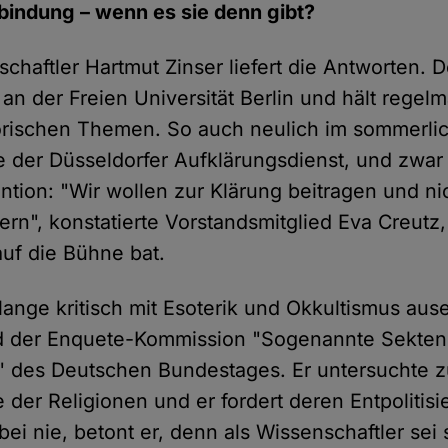
rbindung – wenn es sie denn gibt?
chaftler Hartmut Zinser liefert die Antworten. D
 an der Freien Universität Berlin und hält regel
torischen Themen. So auch neulich im sommerli
e der Düsseldorfer Aufklärungsdienst, und zwar 
ention: "Wir wollen zur Klärung beitragen und ni
rn", konstatierte Vorstandsmitglied Eva Creutz,
auf die Bühne bat.
 lange kritisch mit Esoterik und Okkultismus au
ied der Enquete-Kommission "Sogenannte Sekte
 des Deutschen Bundestages. Er untersuchte 
 der Religionen und er fordert deren Entpolitis
bei nie, betont er, denn als Wissenschaftler sei