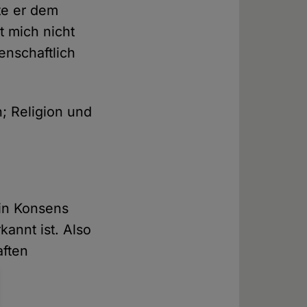
te er dem
t mich nicht
enschaftlich
n; Religion und
ein Konsens
kannt ist. Also
aften