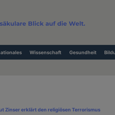
säkulare Blick auf die Welt.
extsuche
nationales
Wissenschaft
Gesundheit
Bild
t Zinser erklärt den religiösen Terrorismus