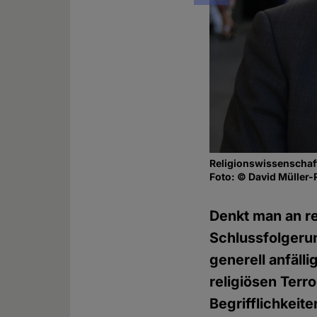
Religionswissenschaft
Foto: © David Müller-
Denkt man an re
Schlussfolgerun
generell anfäll
religiösen Terr
Begrifflichkeit