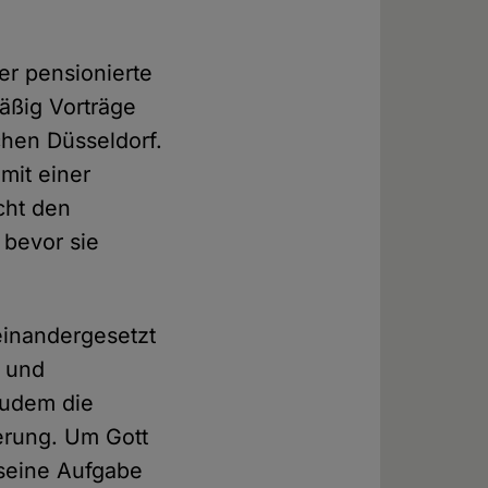
er pensionierte
mäßig Vorträge
chen Düsseldorf.
mit einer
cht den
 bevor sie
seinandergesetzt
n und
zudem die
ierung. Um Gott
 seine Aufgabe