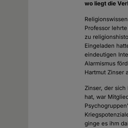
wo liegt die Ve
Religionswissens
Professor lehrte
zu religionshis
Eingeladen hatt
eindeutigen Int
Alarmismus förde
Hartmut Zinser 
Zinser, der sich
hat, war Mitgl
Psychogruppen"
Kriegspotenziale
ginge es ihm da