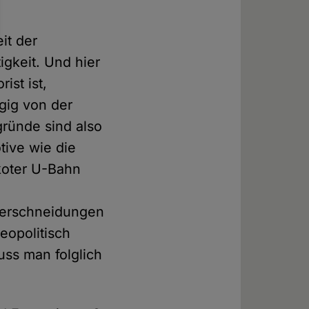
it der
igkeit. Und hier
ist ist,
ngig von der
gründe sind also
tive wie die
koter U-Bahn
Überschneidungen
geopolitisch
uss man folglich