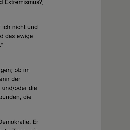
nd Extremismus?,
 ich nicht und
und das ewige
."
ngen; ob im
enn der
e und/oder die
rbunden, die
 Demokratie. Er