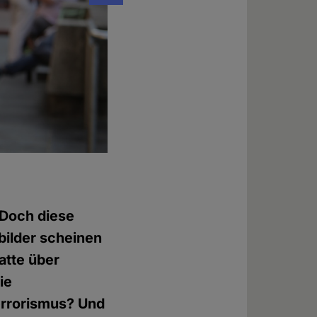
Foto: © David Müller-Rico
 Doch diese
bilder scheinen
atte über
ie
Terrorismus? Und