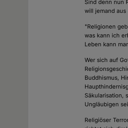
Sind denn nun R
will jemand aus
"Religionen geb
was kann ich er
Leben kann man
Wer sich auf Got
Religionsgeschi
Buddhismus, Hi
Haupthindernisg
Säkularisation, 
Ungläubigen se
Religiöser Terro