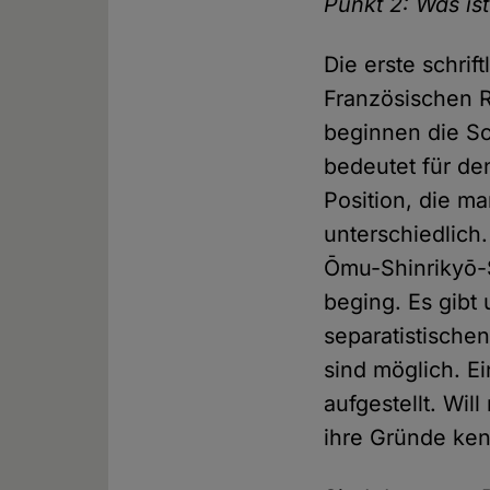
Punkt 2: Was is
Die erste schrif
Französischen Re
beginnen die Sch
bedeutet für de
Position, die ma
unterschiedlich.
Ōmu-Shinrikyō-S
beging. Es gibt 
separatistische
sind möglich. Ei
aufgestellt. Wi
ihre Gründe ke