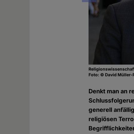
Religionswissenschaft
Foto: © David Müller-
Denkt man an re
Schlussfolgerun
generell anfäll
religiösen Terr
Begrifflichkeit