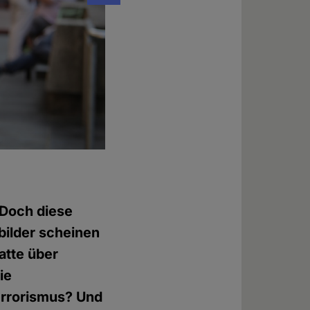
Foto: © David Müller-Rico
 Doch diese
bilder scheinen
atte über
ie
Terrorismus? Und