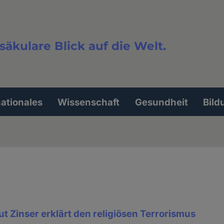
säkulare Blick auf die Welt.
extsuche
nationales
Wissenschaft
Gesundheit
Bild
t Zinser erklärt den religiösen Terrorismus