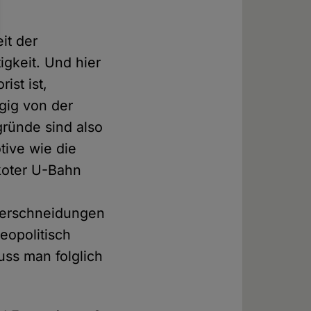
it der
igkeit. Und hier
ist ist,
ngig von der
gründe sind also
tive wie die
koter U-Bahn
Überschneidungen
geopolitisch
uss man folglich