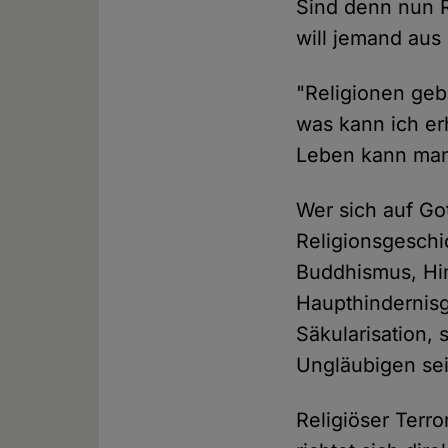
Sind denn nun R
will jemand aus
"Religionen geb
was kann ich er
Leben kann man
Wer sich auf Got
Religionsgeschi
Buddhismus, Hi
Haupthindernisg
Säkularisation, 
Ungläubigen se
Religiöser Terro