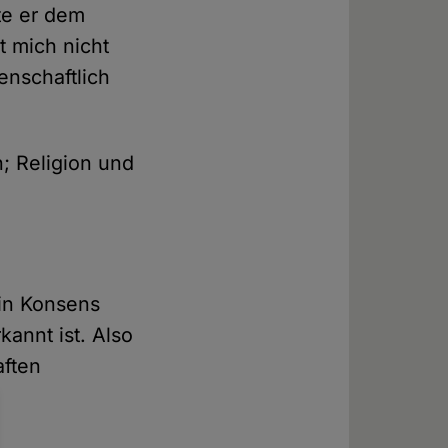
te er dem
t mich nicht
enschaftlich
n; Religion und
ein Konsens
kannt ist. Also
aften