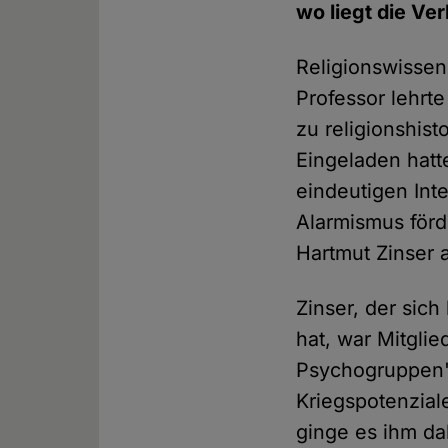
wo liegt die Ve
Religionswissens
Professor lehrte
zu religionshis
Eingeladen hatt
eindeutigen Int
Alarmismus förde
Hartmut Zinser 
Zinser, der sich
hat, war Mitgl
Psychogruppen"
Kriegspotenziale
ginge es ihm da