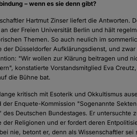
rbindung – wenn es sie denn gibt?
chaftler Hartmut Zinser liefert die Antworten. D
 an der Freien Universität Berlin und hält regel
torischen Themen. So auch neulich im sommerli
e der Düsseldorfer Aufklärungsdienst, und zwar 
ention: "Wir wollen zur Klärung beitragen und ni
rn", konstatierte Vorstandsmitglied Eva Creutz,
auf die Bühne bat.
 lange kritisch mit Esoterik und Okkultismus au
ied der Enquete-Kommission "Sogenannte Sekte
 des Deutschen Bundestages. Er untersuchte 
 der Religionen und er fordert deren Entpolitis
bei nie, betont er, denn als Wissenschaftler sei