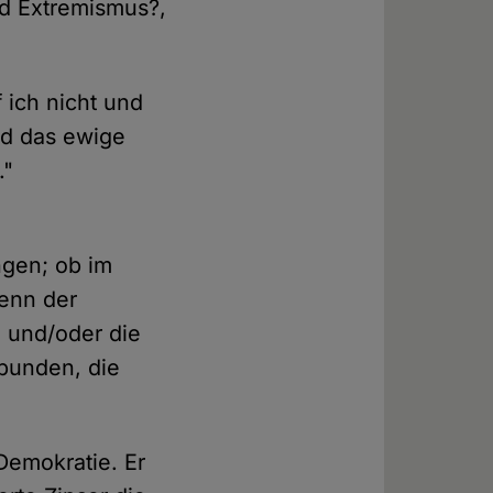
nd Extremismus?,
 ich nicht und
und das ewige
."
ngen; ob im
enn der
e und/oder die
rbunden, die
 Demokratie. Er