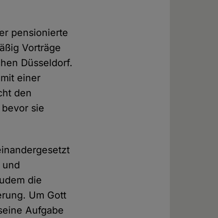
er pensionierte
mäßig Vorträge
chen Düsseldorf.
mit einer
cht den
 bevor sie
seinandergesetzt
n und
zudem die
ierung. Um Gott
 seine Aufgabe