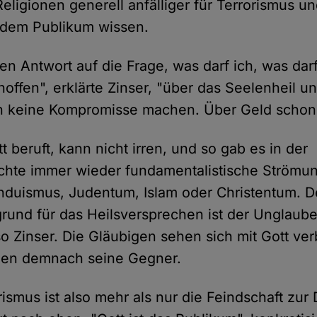
eligionen generell anfälliger für Terrorismus u
 dem Publikum wissen.
en Antwort auf die Frage, was darf ich, was darf
hoffen", erklärte Zinser, "über das Seelenheil 
 keine Kompromisse machen. Über Geld schon
t beruft, kann nicht irren, und so gab es in der
chte immer wieder fundamentalistische Strömu
nduismus, Judentum, Islam oder Christentum. D
rund für das Heilsversprechen ist der Unglaub
so Zinser. Die Gläubigen sehen sich mit Gott ve
ien demnach seine Gegner.
rismus ist also mehr als nur die Feindschaft zur