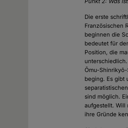
Punkt 2: Was is
Die erste schrif
Französischen Re
beginnen die Sch
bedeutet für de
Position, die ma
unterschiedlich.
Ōmu-Shinrikyō-S
beging. Es gibt 
separatistische
sind möglich. Ei
aufgestellt. Wi
ihre Gründe ke