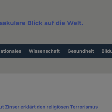
säkulare Blick auf die Welt.
extsuche
nationales
Wissenschaft
Gesundheit
Bild
t Zinser erklärt den religiösen Terrorismus