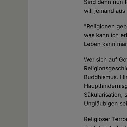
Sind denn nun R
will jemand aus
"Religionen geb
was kann ich er
Leben kann man
Wer sich auf Got
Religionsgeschi
Buddhismus, Hi
Haupthindernisg
Säkularisation, 
Ungläubigen se
Religiöser Terro