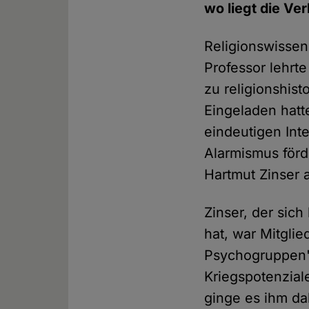
wo liegt die Ve
Religionswissens
Professor lehrte
zu religionshis
Eingeladen hatt
eindeutigen Int
Alarmismus förde
Hartmut Zinser 
Zinser, der sich
hat, war Mitgl
Psychogruppen"
Kriegspotenziale
ginge es ihm da