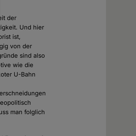
it der
igkeit. Und hier
ist ist,
ngig von der
gründe sind also
tive wie die
koter U-Bahn
Überschneidungen
geopolitisch
uss man folglich