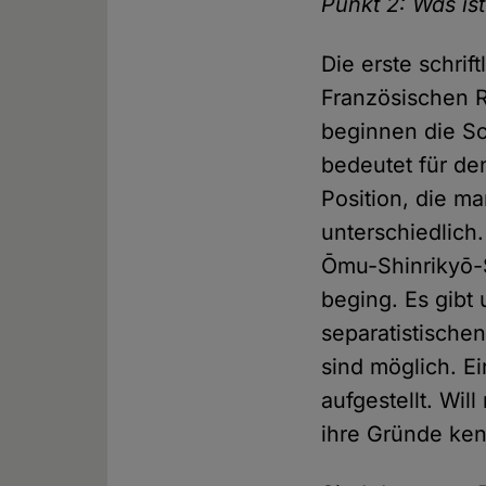
Punkt 2: Was is
Die erste schrif
Französischen Re
beginnen die Sch
bedeutet für de
Position, die ma
unterschiedlich.
Ōmu-Shinrikyō-S
beging. Es gibt 
separatistische
sind möglich. Ei
aufgestellt. Wi
ihre Gründe ke