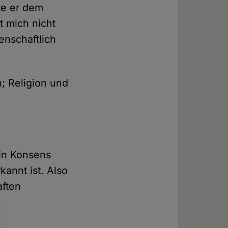
te er dem
t mich nicht
enschaftlich
n; Religion und
ein Konsens
kannt ist. Also
aften