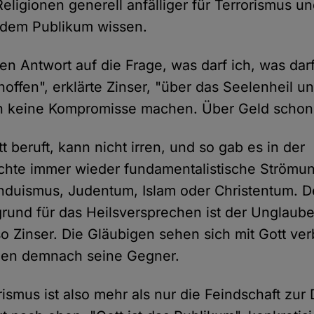
eligionen generell anfälliger für Terrorismus u
 dem Publikum wissen.
en Antwort auf die Frage, was darf ich, was darf
hoffen", erklärte Zinser, "über das Seelenheil 
 keine Kompromisse machen. Über Geld schon
t beruft, kann nicht irren, und so gab es in der
chte immer wieder fundamentalistische Strömu
nduismus, Judentum, Islam oder Christentum. D
rund für das Heilsversprechen ist der Unglaub
so Zinser. Die Gläubigen sehen sich mit Gott ve
ien demnach seine Gegner.
rismus ist also mehr als nur die Feindschaft zur