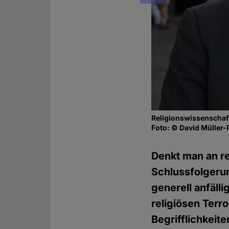
Religionswissenschaft
Foto: © David Müller-
Denkt man an re
Schlussfolgerun
generell anfäll
religiösen Terr
Begrifflichkeit