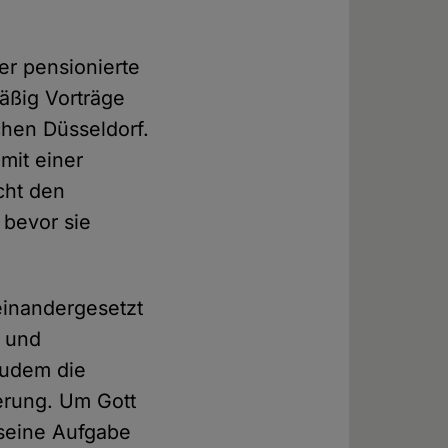
er pensionierte
mäßig Vorträge
chen Düsseldorf.
mit einer
cht den
 bevor sie
seinandergesetzt
n und
zudem die
ierung. Um Gott
 seine Aufgabe