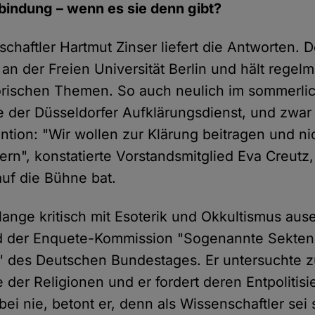
rbindung – wenn es sie denn gibt?
chaftler Hartmut Zinser liefert die Antworten. D
 an der Freien Universität Berlin und hält regel
torischen Themen. So auch neulich im sommerli
e der Düsseldorfer Aufklärungsdienst, und zwar 
ention: "Wir wollen zur Klärung beitragen und ni
rn", konstatierte Vorstandsmitglied Eva Creutz,
auf die Bühne bat.
 lange kritisch mit Esoterik und Okkultismus au
ied der Enquete-Kommission "Sogenannte Sekte
 des Deutschen Bundestages. Er untersuchte 
 der Religionen und er fordert deren Entpolitis
bei nie, betont er, denn als Wissenschaftler sei