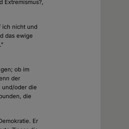
nd Extremismus?,
 ich nicht und
und das ewige
."
ngen; ob im
enn der
e und/oder die
rbunden, die
 Demokratie. Er