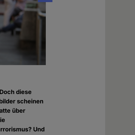
Foto: © David Müller-Rico
 Doch diese
bilder scheinen
atte über
ie
Terrorismus? Und