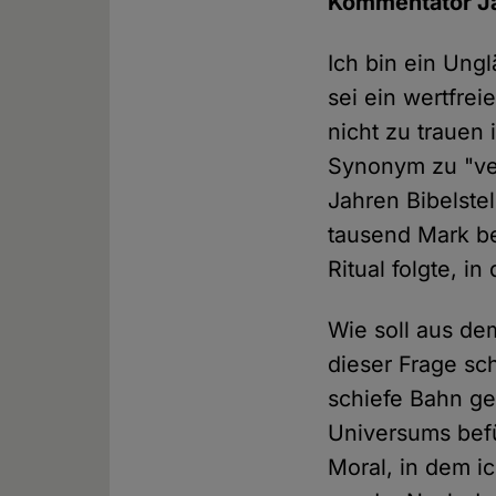
Kommentator J
Ich bin ein Ungl
sei ein wertfrei
nicht zu trauen 
Synonym zu "ver
Jahren Bibelste
tausend Mark b
Ritual folgte, i
Wie soll aus de
dieser Frage sch
schiefe Bahn ge
Universums befü
Moral, in dem i