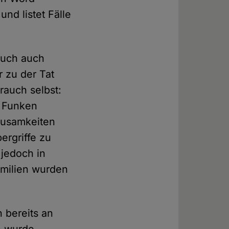
und listet Fälle
auch auch
r zu der Tat
rauch selbst:
n Funken
ausamkeiten
ergriffe zu
 jedoch in
amilien wurden
h bereits an