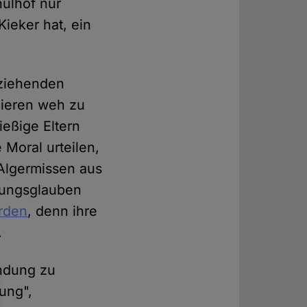
hulhof nur
Kieker hat, ein
eziehenden
 Tieren weh zu
ießige Eltern
Moral urteilen,
Algermissen aus
ehungsglauben
erden
, denn ihre
.
indung zu
ung",