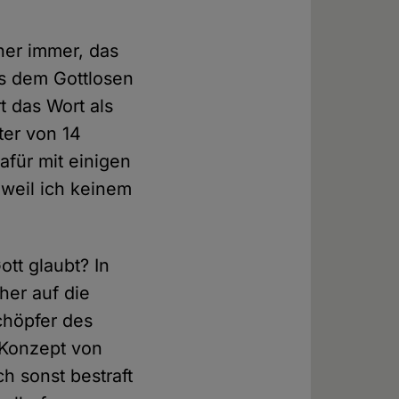
üher immer, das
ass dem Gottlosen
t das Wort als
ter von 14
afür mit einigen
weil ich keinem
tt glaubt? In
her auf die
chöpfer des
 Konzept von
h sonst bestraft