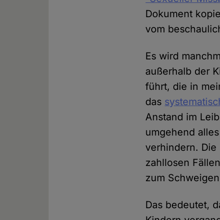
Dokument kopiert
vom beschaulich
Es wird manchm
außerhalb der Ki
führt, die in m
das
systematisc
Anstand im Leib
umgehend alles 
verhindern. Die 
zahllosen Fälle
zum Schweigen g
Das bedeutet, da