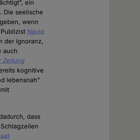
chtigt", ein
. Die seelische
gegeben, wenn
 Publizist
Navid
m der Ignoranz,
e auch
r Zeitung
reits kognitive
nd lebensnah"
mit
 dadurch, dass
 Schlagzeilen
aat