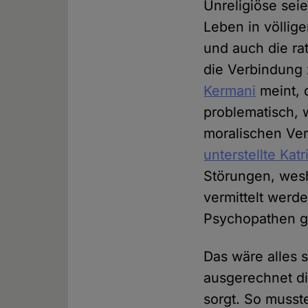
Unreligiöse seie
Leben in völlige
und auch die ra
die Verbindung z
Kermani
meint, 
problematisch, 
moralischen Ver
unterstellte Kat
Störungen, wes
vermittelt wer
Psychopathen 
Das wäre alles 
ausgerechnet di
sorgt. So musst