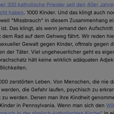
er 300 katholische Priester seit den 40er Jahr
ucht haben
. 1000 Kinder. Und das klingt auch no
 weil "Missbrauch" in diesem Zusammenhang ein
 ist. Das klingt, als wenn jemand den Aufschni
t dem Rad auf dem Gehweg fährt. Wir reden hie
sexueller Gewalt gegen Kinder, oftmals gegen d
n der Täter. Viel ungeheuerlicher geht es eigent
rachschatz hält keine wirklich adäquaten Adjekt
ßlichkeiten.
000 zerstörten Leben. Von Menschen, die nie d
erden, die Gefahr laufen, psychisch zu erkra
 zu werden. Denen man ihre Kindheit genomme
 Kinder in Pennsylvania. Wenn man sich den
Wi
brauch in der römisch-katholischen Kirche"
in e