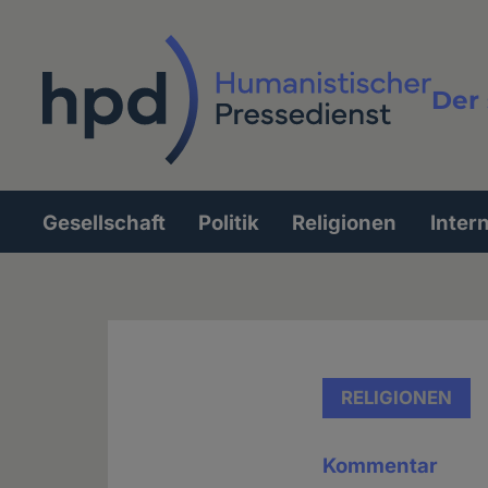
Direkt
zum
Inhalt
Der 
Vollt
Gesellschaft
Politik
Religionen
Inter
Hauptnavigation
RELIGIONEN
Kommentar