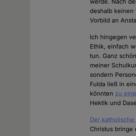
werde. Nach der
deshalb keinen 
Vorbild an Anst
Ich hingegen ve
Ethik, einfach 
tun. Ganz schön 
meiner Schulkum
sondern Person
Fulda ließ in e
könnten
zu eine
Hektik und Dase
Der katholische
Christus bringe