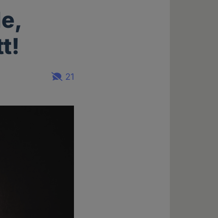
e,
t!
21