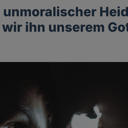
n unmoralischer Heid
 wir ihn unserem Got