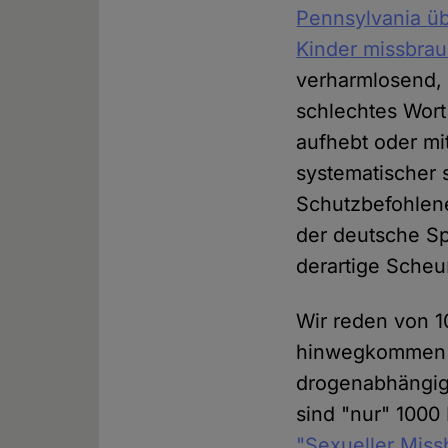
Pennsylvania üb
Kinder missbra
verharmlosend,
schlechtes Wort
aufhebt oder mi
systematischer 
Schutzbefohlene
der deutsche Sp
derartige Scheu
Wir reden von 1
hinwegkommen w
drogenabhängig
sind "nur" 1000
"Sexueller Miss