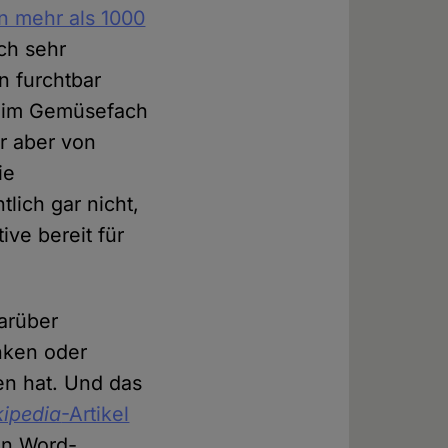
en mehr als 1000
ch sehr
 furchtbar
tt im Gemüsefach
r aber von
ie
lich gar nicht,
ive bereit für
arüber
nken oder
n hat. Und das
kipedia
-Artikel
in Word-