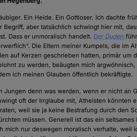
an Hegenberg.
äubiger. Ein Heide. Ein Gottloser. Ich dachte fr
er Begriff, aber tatsächlich schwingt hier mit, d
ist. Dass er unmoralisch handelt.
Der Duden
führ
werflich". Die Eltern meiner Kumpels, die im Al
llen auf Kerzen geschrieben hatten, primär um d
elohnt zu werden, beäugten mich argwöhnisch, 
n dem ich meinen Glauben öffentlich bekräftigte.
m Jungen denn was werden, wenn er nicht an Go
wingt oft der Irrglaube mit, Atheisten könnten e
raten, weil sie ja keine Bestrafung durch den S
rchten müssen. Generell ist das ein seltsames
ch mich nur deswegen moralisch verhalte, weil ic