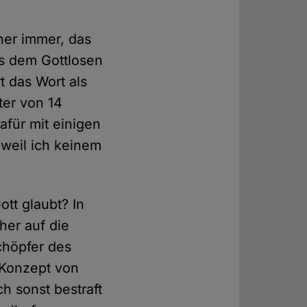
üher immer, das
ass dem Gottlosen
t das Wort als
ter von 14
afür mit einigen
weil ich keinem
tt glaubt? In
her auf die
chöpfer des
 Konzept von
h sonst bestraft