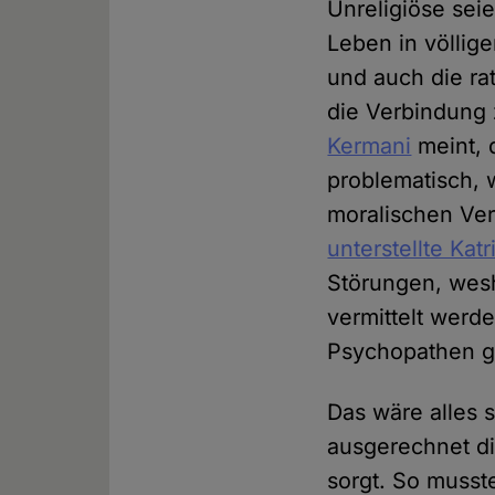
Unreligiöse seie
Leben in völlige
und auch die ra
die Verbindung z
Kermani
meint, 
problematisch, 
moralischen Ver
unterstellte Kat
Störungen, wes
vermittelt wer
Psychopathen 
Das wäre alles 
ausgerechnet di
sorgt. So musst