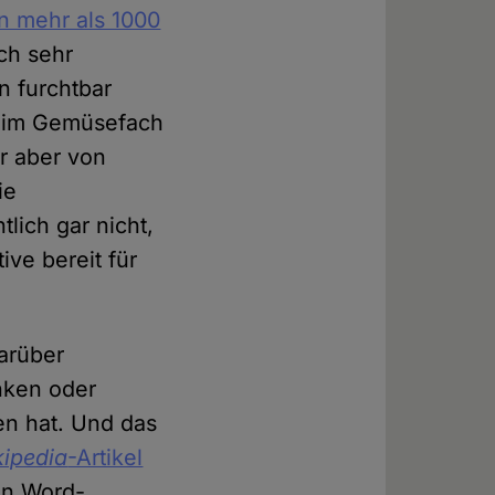
en mehr als 1000
ch sehr
 furchtbar
tt im Gemüsefach
r aber von
ie
lich gar nicht,
ive bereit für
arüber
nken oder
n hat. Und das
kipedia
-Artikel
in Word-