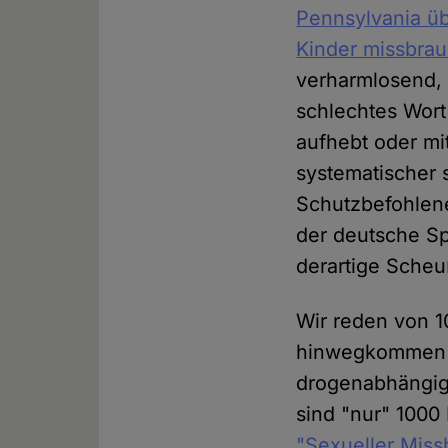
Pennsylvania üb
Kinder missbra
verharmlosend,
schlechtes Wort
aufhebt oder mi
systematischer 
Schutzbefohlene
der deutsche Sp
derartige Scheu
Wir reden von 1
hinwegkommen w
drogenabhängig
sind "nur" 1000
"Sexueller Miss