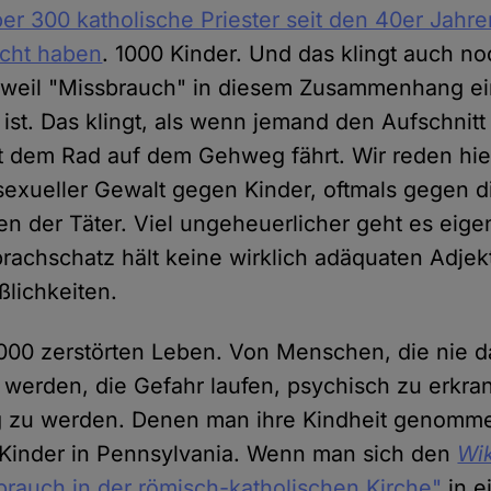
er 300 katholische Priester seit den 40er Jahr
ucht haben
. 1000 Kinder. Und das klingt auch no
 weil "Missbrauch" in diesem Zusammenhang ein
 ist. Das klingt, als wenn jemand den Aufschni
t dem Rad auf dem Gehweg fährt. Wir reden hie
sexueller Gewalt gegen Kinder, oftmals gegen d
n der Täter. Viel ungeheuerlicher geht es eigent
rachschatz hält keine wirklich adäquaten Adjekt
ßlichkeiten.
000 zerstörten Leben. Von Menschen, die nie d
erden, die Gefahr laufen, psychisch zu erkra
 zu werden. Denen man ihre Kindheit genomme
 Kinder in Pennsylvania. Wenn man sich den
Wi
brauch in der römisch-katholischen Kirche"
in e