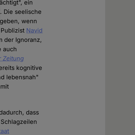
chtigt", ein
. Die seelische
gegeben, wenn
 Publizist
Navid
m der Ignoranz,
e auch
r Zeitung
reits kognitive
nd lebensnah"
mit
 dadurch, dass
 Schlagzeilen
aat