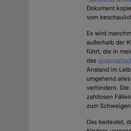
Dokument kopiert
vom beschaulich
Es wird manchm
außerhalb der Ki
führt, die in m
das
systematisc
Anstand im Leib
umgehend alles 
verhindern. Die 
zahllosen Fälle
zum Schweigen g
Das bedeutet, da