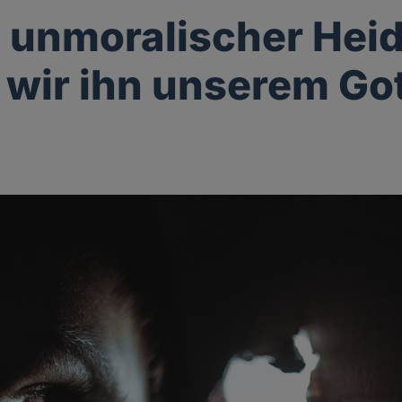
n unmoralischer Heid
 wir ihn unserem Got