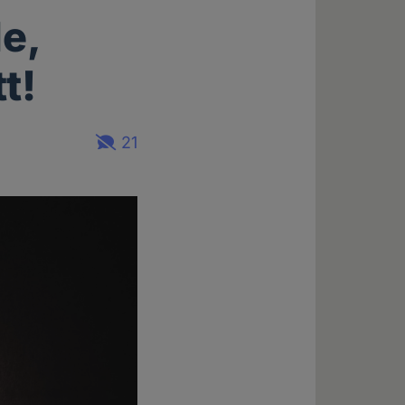
e,
t!
21