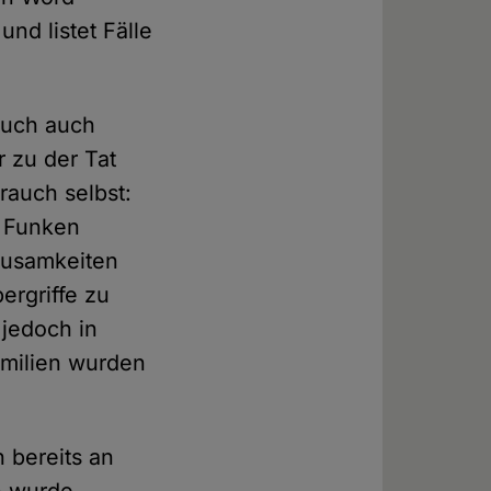
und listet Fälle
auch auch
r zu der Tat
rauch selbst:
n Funken
ausamkeiten
ergriffe zu
 jedoch in
amilien wurden
h bereits an