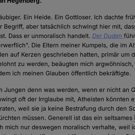
an Hegenberg.
äubiger. Ein Heide. Ein Gottloser. Ich dachte fr
er Begriff, aber tatsächlich schwingt hier mit, d
ist. Dass er unmoralisch handelt.
Der Duden
führ
werflich". Die Eltern meiner Kumpels, die im Al
llen auf Kerzen geschrieben hatten, primär um d
elohnt zu werden, beäugten mich argwöhnisch, 
n dem ich meinen Glauben öffentlich bekräftigte.
m Jungen denn was werden, wenn er nicht an Go
wingt oft der Irrglaube mit, Atheisten könnten e
raten, weil sie ja keine Bestrafung durch den S
rchten müssen. Generell ist das ein seltsames
ch mich nur deswegen moralisch verhalte, weil ic