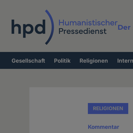
Direkt
zum
Inhalt
Der 
Vollt
Gesellschaft
Politik
Religionen
Inter
Hauptnavigation
RELIGIONEN
Kommentar