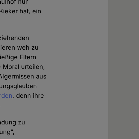
hulhof nur
Kieker hat, ein
eziehenden
 Tieren weh zu
ießige Eltern
Moral urteilen,
Algermissen aus
ehungsglauben
erden
, denn ihre
.
indung zu
ung",