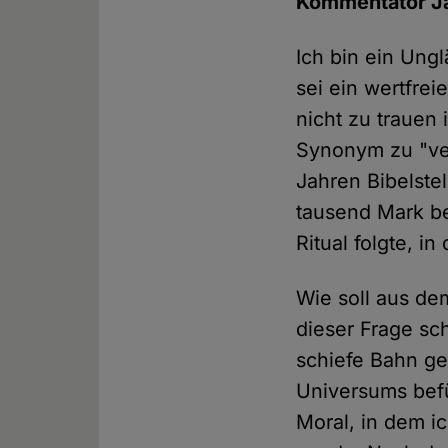
Kommentator J
Ich bin ein Ungl
sei ein wertfrei
nicht zu trauen 
Synonym zu "ver
Jahren Bibelste
tausend Mark b
Ritual folgte, i
Wie soll aus de
dieser Frage sch
schiefe Bahn ge
Universums befü
Moral, in dem i