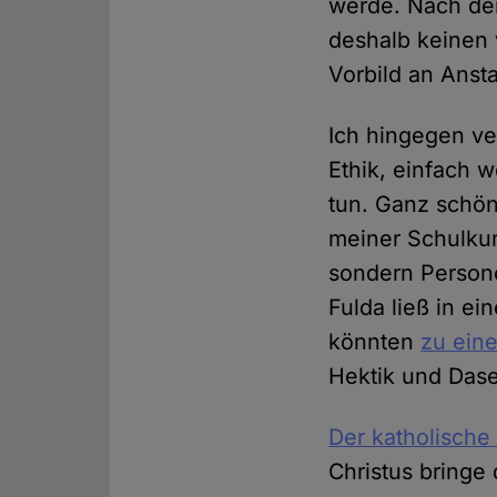
werde. Nach der
deshalb keinen 
Vorbild an Anst
Ich hingegen ve
Ethik, einfach 
tun. Ganz schön 
meiner Schulkum
sondern Person
Fulda ließ in e
könnten
zu eine
Hektik und Dase
Der katholische
Christus bringe