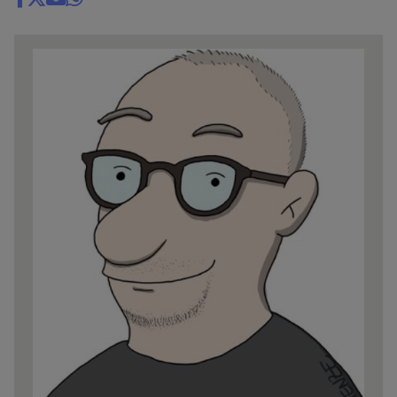
Share
news