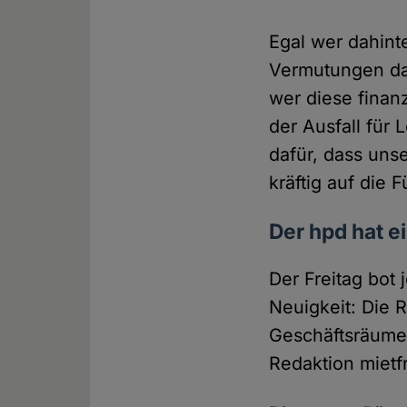
Egal wer dahinte
Vermutungen dar
wer diese finan
der Ausfall für
dafür, dass un
kräftig auf die 
Der hpd hat e
Der Freitag bot
Neuigkeit: Die R
Geschäftsräume 
Redaktion mietf