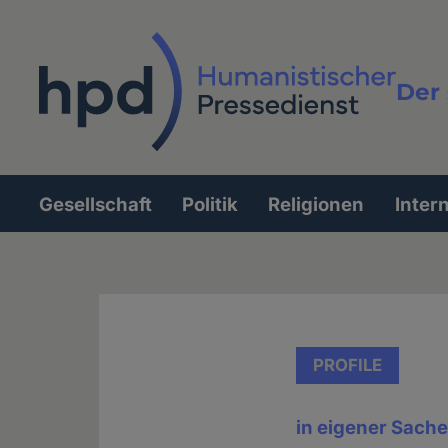
Direkt
zum
Inhalt
Der 
Vollt
Gesellschaft
Politik
Religionen
Inter
Hauptnavigation
PROFILE
in eigener Sach