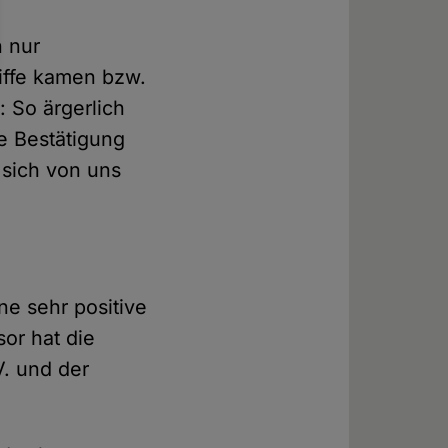
n nur
iffe kamen bzw.
 So ärgerlich
ne Bestätigung
sich von uns
ne sehr positive
sor hat die
V. und der