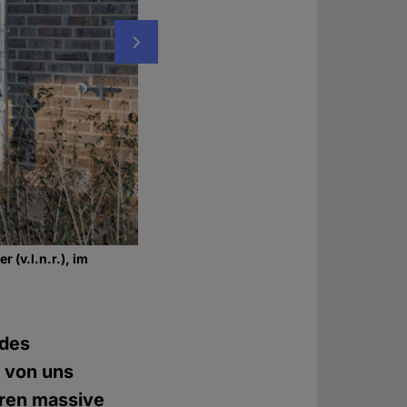
Nächstes
 (v.l.n.r.), im
Vor dem neuen Redaktionsbüro: Helmut Debeli
Foto: © Evelin Frerk
 des
 von uns
aren massive