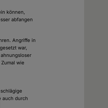
ein können,
esser abfangen
ren. Angriffe in
gesetzt war,
e ahnungsloser
. Zumal wie
nschlägige
fe auch durch