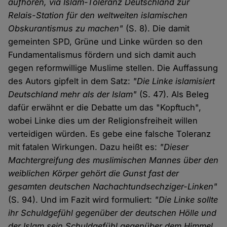
aufhören, via Islam-Toleranz Deutschland zur
Relais-Station für den weltweiten islamischen
Obskurantismus zu machen"
(S. 8). Die damit
gemeinten SPD, Grüne und Linke würden so den
Fundamentalismus fördern und sich damit auch
gegen reformwillige Muslime stellen. Die Auffassung
des Autors gipfelt in dem Satz:
"Die Linke islamisiert
Deutschland mehr als der Islam"
(S. 47). Als Beleg
dafür erwähnt er die Debatte um das "Kopftuch",
wobei Linke dies um der Religionsfreiheit willen
verteidigen würden. Es gebe eine falsche Toleranz
mit fatalen Wirkungen. Dazu heißt es:
"Dieser
Machtergreifung des muslimischen Mannes über den
weiblichen Körper gehört die Gunst fast der
gesamten deutschen Nachachtundsechziger-Linken"
(S. 94). Und im Fazit wird formuliert:
"Die Linke sollte
ihr Schuldgefühl gegenüber der deutschen Hölle und
der Islam sein Schuldgefühl gegenüber dem Himmel