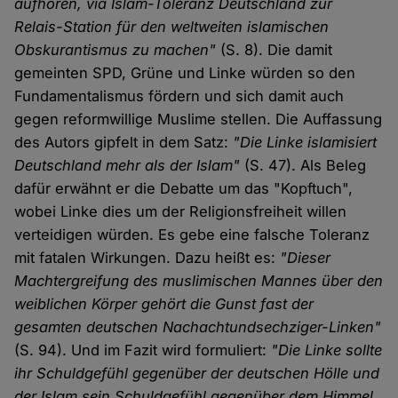
aufhören, via Islam-Toleranz Deutschland zur
Relais-Station für den weltweiten islamischen
Obskurantismus zu machen"
(S. 8). Die damit
gemeinten SPD, Grüne und Linke würden so den
Fundamentalismus fördern und sich damit auch
gegen reformwillige Muslime stellen. Die Auffassung
des Autors gipfelt in dem Satz:
"Die Linke islamisiert
Deutschland mehr als der Islam"
(S. 47). Als Beleg
dafür erwähnt er die Debatte um das "Kopftuch",
wobei Linke dies um der Religionsfreiheit willen
verteidigen würden. Es gebe eine falsche Toleranz
mit fatalen Wirkungen. Dazu heißt es:
"Dieser
Machtergreifung des muslimischen Mannes über den
weiblichen Körper gehört die Gunst fast der
gesamten deutschen Nachachtundsechziger-Linken"
(S. 94). Und im Fazit wird formuliert:
"Die Linke sollte
ihr Schuldgefühl gegenüber der deutschen Hölle und
der Islam sein Schuldgefühl gegenüber dem Himmel