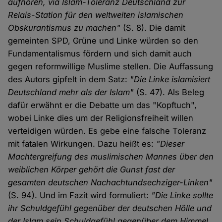
aufhören, via Islam-Toleranz Deutschland zur
Relais-Station für den weltweiten islamischen
Obskurantismus zu machen"
(S. 8). Die damit
gemeinten SPD, Grüne und Linke würden so den
Fundamentalismus fördern und sich damit auch
gegen reformwillige Muslime stellen. Die Auffassung
des Autors gipfelt in dem Satz:
"Die Linke islamisiert
Deutschland mehr als der Islam"
(S. 47). Als Beleg
dafür erwähnt er die Debatte um das "Kopftuch",
wobei Linke dies um der Religionsfreiheit willen
verteidigen würden. Es gebe eine falsche Toleranz
mit fatalen Wirkungen. Dazu heißt es:
"Dieser
Machtergreifung des muslimischen Mannes über den
weiblichen Körper gehört die Gunst fast der
gesamten deutschen Nachachtundsechziger-Linken"
(S. 94). Und im Fazit wird formuliert:
"Die Linke sollte
ihr Schuldgefühl gegenüber der deutschen Hölle und
der Islam sein Schuldgefühl gegenüber dem Himmel