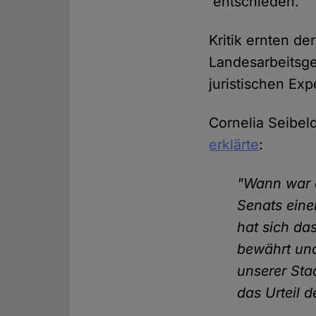
entschieden."
Kritik ernten d
Landesarbeitsge
juristischen Exp
Cornelia Seibeld
erklärte
:
"Wann war e
Senats eine
hat sich das
bewährt und 
unserer Sta
das Urteil d