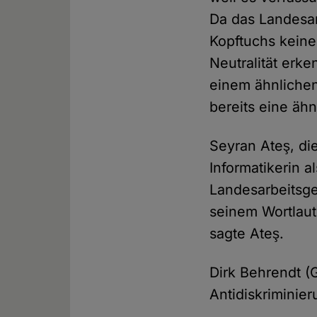
Da das Landesar
Kopftuchs keine
Neutralität erk
einem ähnlichen
bereits eine äh
Seyran Ateş, di
Informatikerin al
Landesarbeitsger
seinem Wortlaut
sagte Ateş.
Dirk Behrendt (
Antidiskriminie