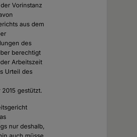
 der Vorinstanz
davon
richts aus dem
ner
idungen des
ber berechtigt
der Arbeitszeit
s Urteil des
 2015 gestützt.
itsgericht
das
ngs nur deshalb,
hin auch müsse.