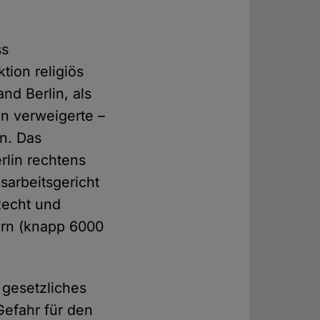
ss
tion religiös
nd Berlin, als
in verweigerte –
en. Das
rlin rechtens
sarbeitsgericht
Recht und
ern (knapp 6000
 gesetzliches
Gefahr für den