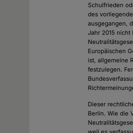
Schulfrieden ode
des vorliegende
ausgegangen, d
Jahr 2015 nicht
Neutralitätsges
Europäischen Ge
ist, allgemeine
festzulegen. Fer
Bundesverfassu
Richtermeinunge
Dieser rechtlic
Berlin. Wie die 
Neutralitätsges
weil es verfas