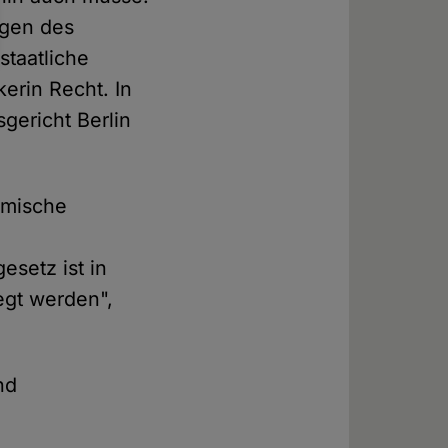
agen des
staatliche
erin Recht. In
gericht Berlin
imische
esetz ist in
egt werden",
nd