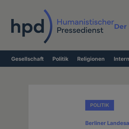
Direkt
zum
Inhalt
Der 
Vollt
Gesellschaft
Politik
Religionen
Inter
Hauptnavigation
POLITIK
Berliner Landesa