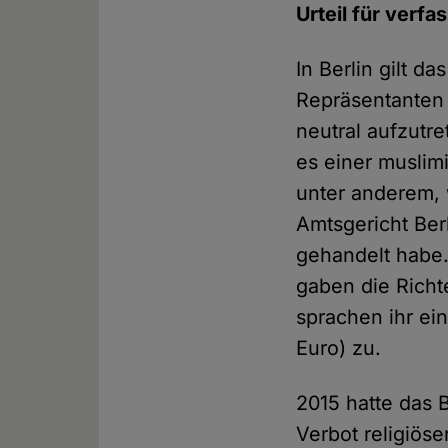
Urteil für verf
In Berlin gilt d
Repräsentanten s
neutral aufzutr
es einer muslimi
unter anderem, 
Amtsgericht Berl
gehandelt habe.
gaben die Richt
sprachen ihr ei
Euro) zu.
2015 hatte das 
Verbot religiös