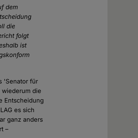
auf dem
ntscheidung
ll die
icht folgt
shalb ist
ngskonform
s 'Senator für
ş wiederum die
ne Entscheidung
 LAG es sich
ar ganz anders
t –