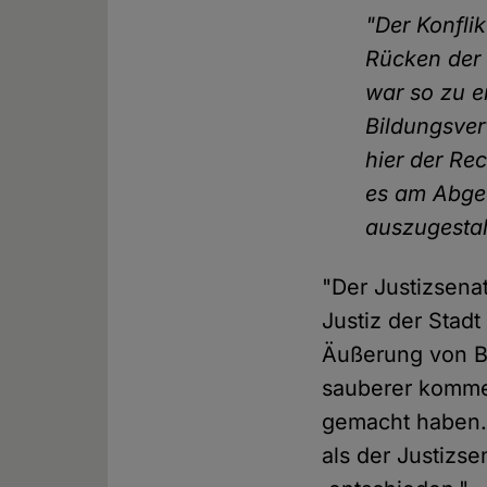
"Der Konflik
Rücken der 
war so zu e
Bildungsver
hier der Re
es am Abgeo
auszugestal
"Der Justizsenat
Justiz der Stad
Äußerung von Be
sauberer kommen
gemacht haben.
als der Justizse