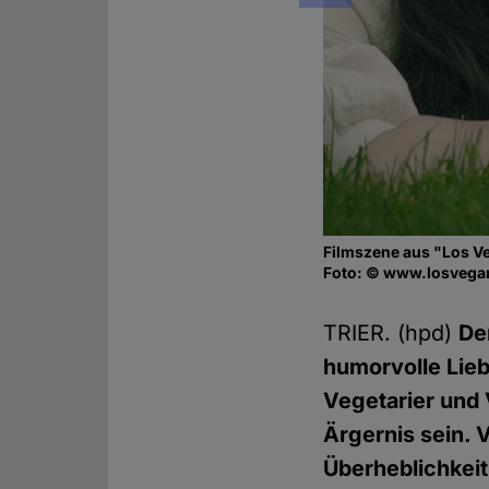
Filmszene aus "Los V
Foto: © www.losvega
TRIER. (hpd)
De
humorvolle Lie
Vegetarier und
Ärgernis sein.
Überheblichkeit