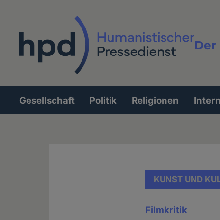
Direkt
zum
Inhalt
Der 
Vollt
Gesellschaft
Politik
Religionen
Inter
Hauptnavigation
KUNST UND KU
Filmkritik