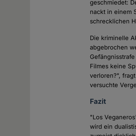
geschmiedet: De
nackt in einem 
schrecklichen 
Die kriminelle 
abgebrochen wer
Gefängnisstrafe
Filmes keine Sp
verloren?", frag
versuchte Verg
Fazit
"Los Veganeros" 
wird ein dualist