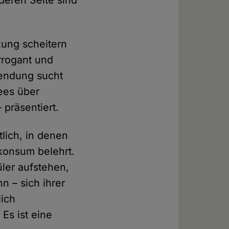
deren Seite sind
zung scheitern
arrogant und
Wendung sucht
ees über
– präsentiert.
tlich, in denen
hkonsum belehrt.
ler aufstehen,
 – sich ihrer
lich
Es ist eine