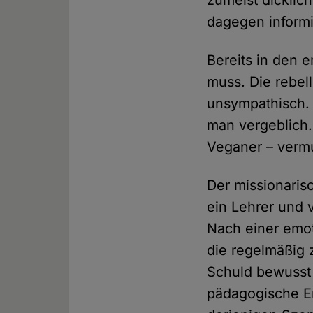
zumeist dicklic
dagegen informi
Bereits in den 
muss. Die rebell
unsympathisch. 
man vergeblich.
Veganer – vermut
Der missionarisc
ein Lehrer und 
Nach einer emot
die regelmäßig 
Schuld bewusst 
pädagogische Er