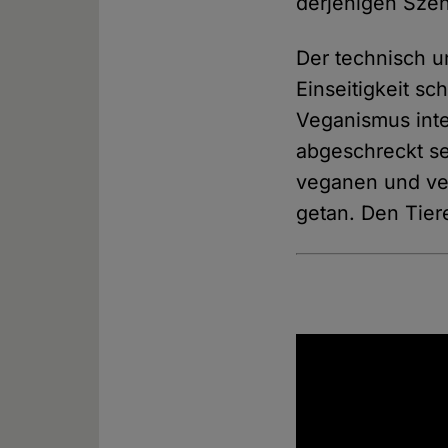
derjenigen Szen
Der technisch u
Einseitigkeit s
Veganismus int
abgeschreckt s
veganen und veg
getan. Den Tiere