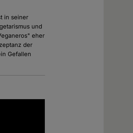
t in seiner
egetarismus und
Veganeros" eher
zeptanz der
in Gefallen