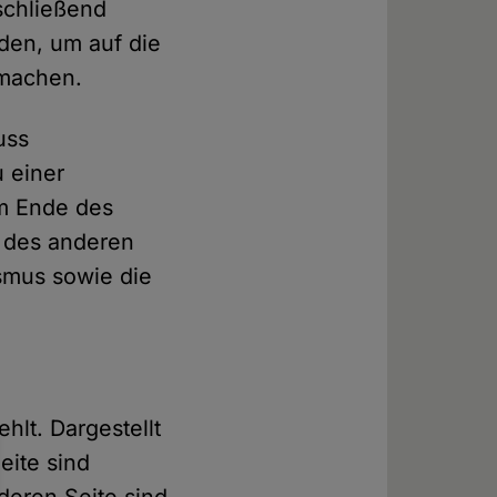
schließend
rden, um auf die
 machen.
uss
u einer
am Ende des
n des anderen
ismus sowie die
hlt. Dargestellt
eite sind