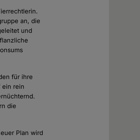
ierrechtlerin.
gruppe an, die
eleitet und
flanzliche
hkonsums
den für ihre
ein rein
ernüchternd.
rn die
neuer Plan wird