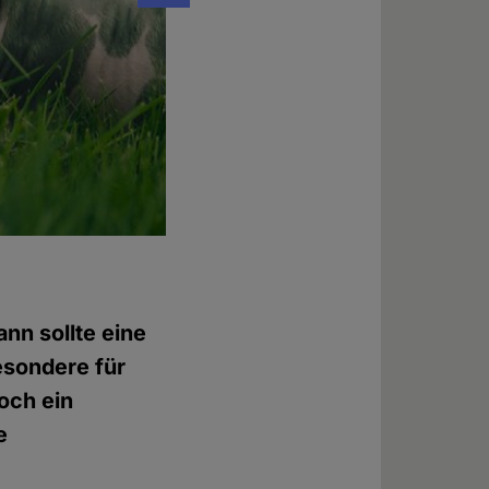
Filmszene aus "Los Veganeros"
Foto: © www.losveganeros.de
nn sollte eine
esondere für
och ein
e