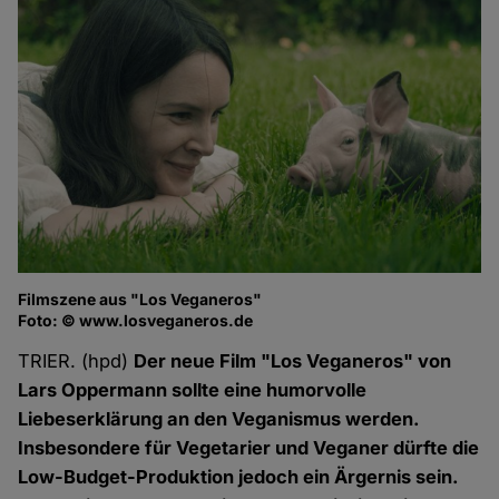
Filmszene aus "Los Veganeros"
Fi
Foto: © www.losveganeros.de
Fo
TRIER. (hpd)
Der neue Film "Los Veganeros" von
Lars Oppermann sollte eine humorvolle
Liebeserklärung an den Veganismus werden.
Insbesondere für Vegetarier und Veganer dürfte die
Low-Budget-Produktion jedoch ein Ärgernis sein.