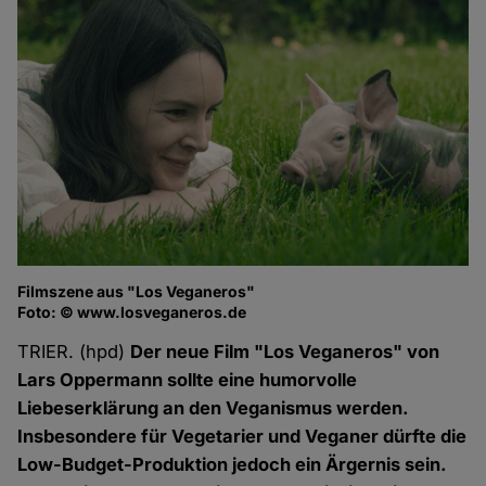
Filmszene aus "Los Veganeros"
Fi
Foto: © www.losveganeros.de
Fo
TRIER. (hpd)
Der neue Film "Los Veganeros" von
Lars Oppermann sollte eine humorvolle
Liebeserklärung an den Veganismus werden.
Insbesondere für Vegetarier und Veganer dürfte die
Low-Budget-Produktion jedoch ein Ärgernis sein.