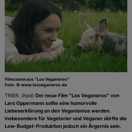
Filmszene aus "Los Veganeros"
Fi
Foto: © www.losveganeros.de
Fo
TRIER. (hpd)
Der neue Film "Los Veganeros" von
Lars Oppermann sollte eine humorvolle
Liebeserklärung an den Veganismus werden.
Insbesondere für Vegetarier und Veganer dürfte die
Low-Budget-Produktion jedoch ein Ärgernis sein.