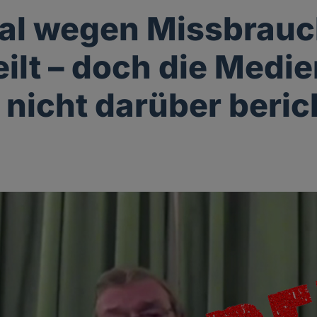
al wegen Missbrau
eilt – doch die Medi
 nicht darüber beri
g