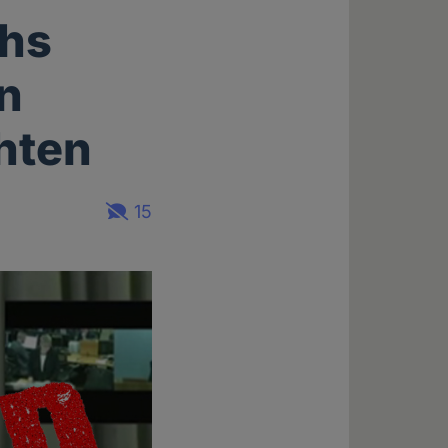
chs
en
chten
15