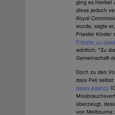
ging es hierbei
diese jedoch ver
Royal Commissio
wurde, sagte er
Priester Kinder 
Priester zu gla
wörtlich: "Zu die
Gemeinschaft de
Doch zu den Vor
dass Pell selbs
News Agency
(C
Missbrauchsverf
überzeugt, dass
von Melbourne z