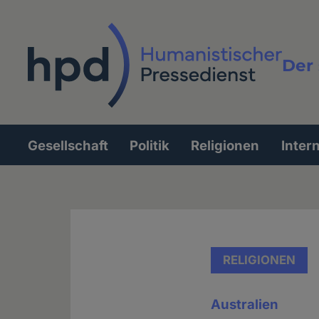
Direkt
zum
Inhalt
Der 
Vollt
Gesellschaft
Politik
Religionen
Inter
Hauptnavigation
RELIGIONEN
Australien