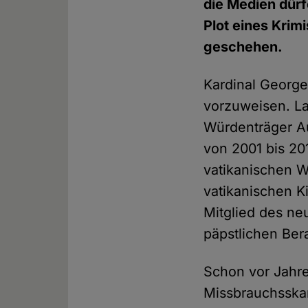
die Medien dürf
Plot eines Krim
geschehen.
Kardinal George 
vorzuweisen. La
Würdenträger Au
von 2001 bis 20
vatikanischen Wi
vatikanischen K
Mitglied des ne
päpstlichen Ber
Schon vor Jahr
Missbrauchsskan