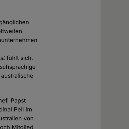
ugänglichen
eltweiten
ienunternehmen
st
fühlt sich,
ischsprachige
 australische
.
hef, Papst
dinal Pell im
ustralien von
doch Mitglied