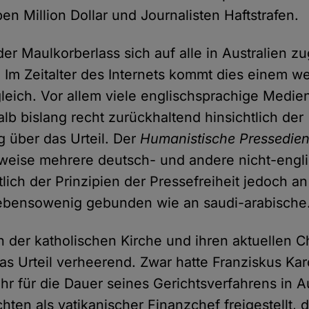
ben Million Dollar und Journalisten Haftstrafen.
 der Maulkorberlass sich auf alle in Australien z
 Im Zeitalter des Internets kommt dies einem w
gleich. Vor allem viele englischsprachige Med
lb bislang recht zurückhaltend hinsichtlich der
g über das Urteil. Der
Humanistische Pressedien
rweise mehrere deutsch- und andere nicht-engl
lich der Prinzipien der Pressefreiheit jedoch an
bensowenig gebunden wie an saudi-arabische
 der katholischen Kirche und ihren aktuellen C
das Urteil verheerend. Zwar hatte Franziskus Kar
r für die Dauer seines Gerichtsverfahrens in A
hten als vatikanischer Finanzchef freigestellt, 