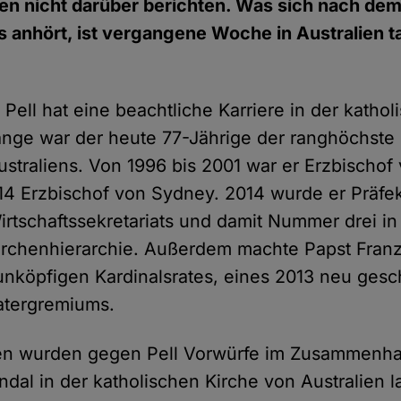
en nicht darüber berichten. Was sich nach dem
is anhört, ist vergangene Woche in Australien t
Pell hat eine beachtliche Karriere in der kathol
nge war der heute 77-Jährige der ranghöchste 
straliens. Von 1996 bis 2001 war er Erzbischof
14 Erzbischof von Sydney. 2014 wurde er Präfe
rtschaftssekretariats und damit Nummer drei in d
irchenhierarchie. Außerdem machte Papst Franz
unköpfigen Kardinalsrates, eines 2013 neu ges
atergremiums.
en wurden gegen Pell Vorwürfe im Zusammenh
dal in der katholischen Kirche von Australien l