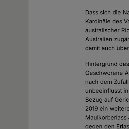
Dass sich die N
Kardinäle des Va
australischer R
Australien zugä
damit auch über 
Hintergrund des
Geschworene Ang
nach dem Zufal
unbeeinflusst i
Bezug auf Geric
2019 ein weiter
Maulkorberlass a
gegen den Erla