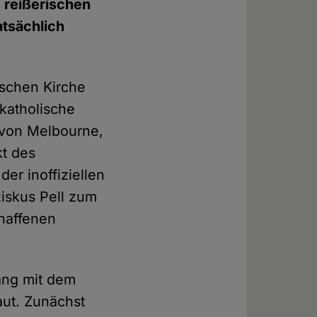
 reißerischen
atsächlich
ischen Kirche
katholische
 von Melbourne,
kt des
er inoffiziellen
iskus Pell zum
chaffenen
ang mit dem
aut. Zunächst