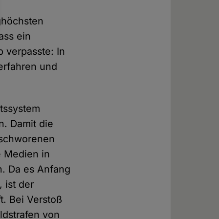
nghöchsten
ass ein
b verpasste: In
erfahren und
htssystem
. Damit die
eschworenen
e Medien in
n. Da es Anfang
 ist der
t. Bei Verstoß
dstrafen von