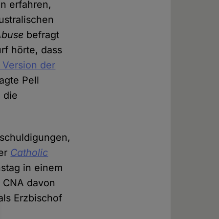
n erfahren,
ustralischen
 Abuse
befragt
rf hörte, dass
 Version der
agte Pell
, die
nschuldigungen,
der
Catholic
stag in einem
ut CNA davon
als Erzbischof