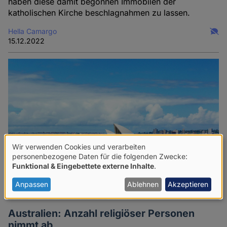
haben diese damit begonnen Immobilen der
katholischen Kirche beschlagnahmen zu lassen.
Hella Camargo
15.12.2022
Wir verwenden Cookies und verarbeiten
Verwendung
personenbezogene Daten für die folgenden Zwecke:
Funktional & Eingebettete externe Inhalte
.
von
personenbezogenen
Anpassen
Ablehnen
Akzeptieren
Daten
Australien: Anzahl religiöser Personen
und
nimmt ab