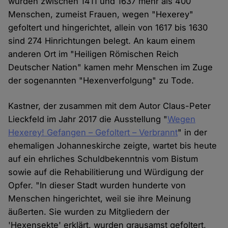
wurden zwischen 1411 und 1637 mehr als 400
Menschen, zumeist Frauen, wegen "Hexerey"
gefoltert und hingerichtet, allein von 1617 bis 1630
sind 274 Hinrichtungen belegt. An kaum einem
anderen Ort im "Heiligen Römischen Reich
Deutscher Nation" kamen mehr Menschen im Zuge
der sogenannten "Hexenverfolgung" zu Tode.
Kastner, der zusammen mit dem Autor Claus-Peter
Lieckfeld im Jahr 2017 die Ausstellung "
Wegen
Hexerey! Gefangen – Gefoltert – Verbrannt
" in der
ehemaligen Johanneskirche zeigte, wartet bis heute
auf ein ehrliches Schuldbekenntnis vom Bistum
sowie auf die Rehabilitierung und Würdigung der
Opfer. "In dieser Stadt wurden hunderte von
Menschen hingerichtet, weil sie ihre Meinung
äußerten. Sie wurden zu Mitgliedern der
'Hexensekte' erklärt, wurden grausamst gefoltert,